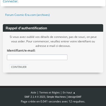
Connecter
.
Forum Cosmic-Era.com (archives)
Rappel d'authentification
Si vous avez oublié vos détails de connexion, pas de souci, on peut
vous aider. Pour commencer, veuillez entrer votre identifiant ou
adresse e-mail ci-dessous.
Identifiant/e-mail:
|
|
Aide
Termes et Règles
En haut ▲
,
|
SMF 2.1.4 © 2023
Simple Machines
idesignSMF
Page créée en 0.041 secondes avec 12 requêtes.