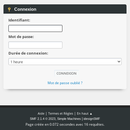
Connexion
Identifiant:
Mot de passe:
Durée de connexion:
Mot de passe oublié ?
|
|
Aide
Termes et Règles
En haut ▲
,
|
SMF 2.1.4 © 2023
Simple Machines
idesignSMF
Page créée en 0.072 secondes avec 16 requêtes.