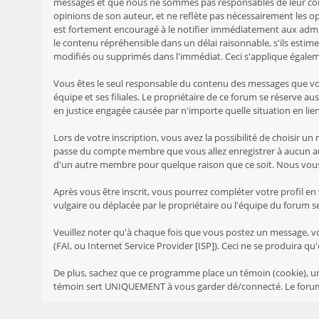
messages et que nous ne sommes pas responsables de leur cont
opinions de son auteur, et ne reflète pas nécessairement les 
est fortement encouragé à le notifier immédiatement aux admin
le contenu répréhensible dans un délai raisonnable, s'ils estim
modifiés ou supprimés dans l'immédiat. Ceci s'applique égale
Vous êtes le seul responsable du contenu des messages que vous 
équipe et ses filiales. Le propriétaire de ce forum se réserve au
en justice engagée causée par n'importe quelle situation en lien
Lors de votre inscription, vous avez la possibilité de choisir
passe du compte membre que vous allez enregistrer à aucun autr
d'un autre membre pour quelque raison que ce soit. Nous vou
Après vous être inscrit, vous pourrez compléter votre profil en
vulgaire ou déplacée par le propriétaire ou l'équipe du forum 
Veuillez noter qu'à chaque fois que vous postez un message, vo
(FAI, ou Internet Service Provider [ISP]). Ceci ne se produira qu
De plus, sachez que ce programme place un témoin (cookie), un 
témoin sert UNIQUEMENT à vous garder dé/connecté. Le forum 