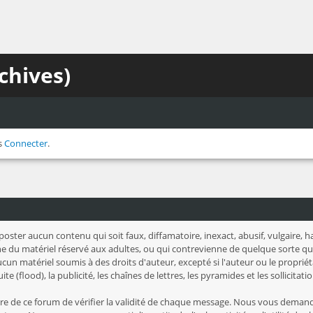
chives)
s
Connecter
.
 poster aucun contenu qui soit faux, diffamatoire, inexact, abusif, vulgaire,
 du matériel réservé aux adultes, ou qui contrevienne de quelque sorte que c
un matériel soumis à des droits d'auteur, excepté si l'auteur ou le propriét
te (flood), la publicité, les chaînes de lettres, les pyramides et les sollicita
taire de ce forum de vérifier la validité de chaque message. Nous vous deman