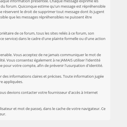
 chaque information présentée. Chaque message exprime les
ire du forum. Quiconque estime qu'un message est répréhensible
 réservent le droit de supprimer tout message dont ils jugent
ossible que les messages répréhensibles ne puissent être
étaire de ce forum, tous les sites reliés à ce forum, son
r ce service) dans le cadre d'une plainte formelle ou d'une action
convenable. Vous acceptez de ne jamais communiquer le mot de
té. Vous consentez également à ne JAMAIS utiliser l'identité
our votre compte, afin de prévenir l'usurpation d'identité.
 des informations claires et précises. Toute information jugée
re appliquées.
ous devions contacter votre fournisseur d'accès à Internet
isateur et mot de passe), dans le cache de votre navigateur. Ce
eur.