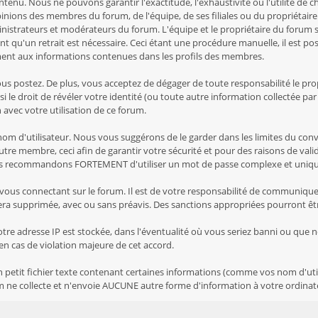
enu. Nous ne pouvons garantir l'exactitude, l'exhaustivité ou l'utilité de
opinions des membres du forum, de l'équipe, de ses filiales ou du propriéta
istrateurs et modérateurs du forum. L'équipe et le propriétaire du forum se
ent qu'un retrait est nécessaire. Ceci étant une procédure manuelle, il est p
ment aux informations contenues dans les profils des membres.
postez. De plus, vous acceptez de dégager de toute responsabilité le propri
ssi le droit de révéler votre identité (ou toute autre information collectée pa
 avec votre utilisation de ce forum.
 un nom d'utilisateur. Nous vous suggérons de le garder dans les limites du 
e membre, ceci afin de garantir votre sécurité et pour des raisons de validi
s recommandons FORTEMENT d'utiliser un mot de passe complexe et unique p
 vous connectant sur le forum. Il est de votre responsabilité de communiquer
sera supprimée, avec ou sans préavis. Des sanctions appropriées pourront êt
tre adresse IP est stockée, dans l'éventualité où vous seriez banni ou que n
'en cas de violation majeure de cet accord.
petit fichier texte contenant certaines informations (comme vos nom d'util
ne collecte et n'envoie AUCUNE autre forme d'information à votre ordinat