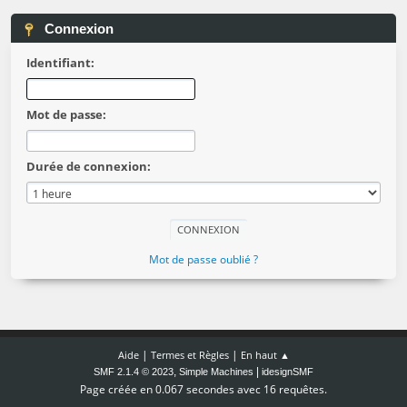
Connexion
Identifiant:
Mot de passe:
Durée de connexion:
Mot de passe oublié ?
|
|
Aide
Termes et Règles
En haut ▲
,
|
SMF 2.1.4 © 2023
Simple Machines
idesignSMF
Page créée en 0.067 secondes avec 16 requêtes.