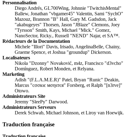
Personnalisation
Diego Andrés, GL700Wing, Johnnie "TwitchisMental"
Ballew, Jonathan "vbgamer45" Valentin, Sami "SychO"
Mazouz, Brannon "B" Hall, Gary M. Gadsdon, Jack
"akabugeyes" Thorsen, Jason "JBlaze" Clemons, Joey
"Tyrsson" Smith, Kays, Michael "Mick." Gomez,
NanoSector, Ricky., Russell "NEND" Najar, et SA™.
Rédacteurs de la Documentation
Michele "Illori" Davis, Irisado, AngelinaBelle, Chainy,
Graeme Spence, et Joshua "groundup" Dickerson.
Localisateurs
Nikola "Dzonny" Novaković, m4z, Francisco "d3vcho"
Domínguez, Robert Monden, et Relyana.
Marketing
Adish "(F.L.A.M.E.R)" Patel, Bryan "Runic" Deakin,
Marcus "cσσкιє мσηѕтєя" Forsberg, et Ralph "[n3rve]"
Otowo.
Administrateurs Site
Jeremy "SleePy" Darwood.
Administrateurs Serveurs
Derek Schwab, Michael Johnson, et Liroy van Hoewijk.
Traduction française
Traduction française