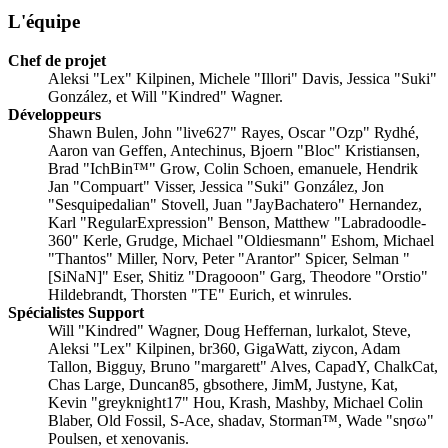
L'équipe
Chef de projet
Aleksi "Lex" Kilpinen, Michele "Illori" Davis, Jessica "Suki"
González, et Will "Kindred" Wagner.
Développeurs
Shawn Bulen, John "live627" Rayes, Oscar "Ozp" Rydhé,
Aaron van Geffen, Antechinus, Bjoern "Bloc" Kristiansen,
Brad "IchBin™" Grow, Colin Schoen, emanuele, Hendrik
Jan "Compuart" Visser, Jessica "Suki" González, Jon
"Sesquipedalian" Stovell, Juan "JayBachatero" Hernandez,
Karl "RegularExpression" Benson, Matthew "Labradoodle-
360" Kerle, Grudge, Michael "Oldiesmann" Eshom, Michael
"Thantos" Miller, Norv, Peter "Arantor" Spicer, Selman "
[SiNaN]" Eser, Shitiz "Dragooon" Garg, Theodore "Orstio"
Hildebrandt, Thorsten "TE" Eurich, et winrules.
Spécialistes Support
Will "Kindred" Wagner, Doug Heffernan, lurkalot, Steve,
Aleksi "Lex" Kilpinen, br360, GigaWatt, ziycon, Adam
Tallon, Bigguy, Bruno "margarett" Alves, CapadY, ChalkCat,
Chas Large, Duncan85, gbsothere, JimM, Justyne, Kat,
Kevin "greyknight17" Hou, Krash, Mashby, Michael Colin
Blaber, Old Fossil, S-Ace, shadav, Storman™, Wade "sησω"
Poulsen, et xenovanis.