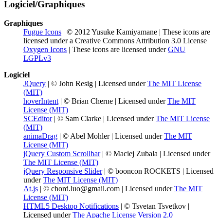
Logiciel/Graphiques
Graphiques
Fugue Icons
| © 2012 Yusuke Kamiyamane | These icons are
licensed under a Creative Commons Attribution 3.0 License
Oxygen Icons
| These icons are licensed under
GNU
LGPLv3
Logiciel
JQuery
| © John Resig | Licensed under
The MIT License
(MIT)
hoverIntent
| © Brian Cherne | Licensed under
The MIT
License (MIT)
SCEditor
| © Sam Clarke | Licensed under
The MIT License
(MIT)
animaDrag
| © Abel Mohler | Licensed under
The MIT
License (MIT)
jQuery Custom Scrollbar
| © Maciej Zubala | Licensed under
The MIT License (MIT)
jQuery Responsive Slider
| © booncon ROCKETS | Licensed
under
The MIT License (MIT)
At.js
| © chord.luo@gmail.com | Licensed under
The MIT
License (MIT)
HTML5 Desktop Notifications
| © Tsvetan Tsvetkov |
Licensed under
The Apache License Version 2.0