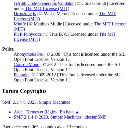
GAuth Code Generator/Validator
| © Chris Cornutt | Licensed
under
The MIT License (MIT)
Dropzone.js
| © Matias Meno | Licensed under
The MIT
License (MIT)
Minify
| © Matthias Mullie | Licensed under
The MIT License
(MIT)
PHP-Punycode
| © True B.V. | Licensed under
The MIT
License (MIT)
Police
Anonymous Pro
| © 2009 | This font is licensed under the SIL
Open Font License, Version 1.1
ConsolaMono
| © 2012 | This font is licensed under the SIL
Open Font License, Version 1.1
Phennig
| © 2009-2012 | This font is licensed under the SIL
Open Font License, Version 1.1
Forum Copyrights
SMF 2.1.4 © 2023
,
Simple Machines
Aide
|
Termes et Règles
|
En haut ▲
SMF 2.1.4 © 2023
,
Simple Machines
|
idesignSMF
Page créée en 0.065 secondes avec 13 requêtes.