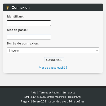
Connexion
Identifiant:
Mot de passe:
Durée de connexion:
Mot de passe oublié ?
|
|
Aide
Termes et Règles
En haut ▲
,
|
SMF 2.1.4 © 2023
Simple Machines
idesignSMF
Page créée en 0.081 secondes avec 16 requêtes.