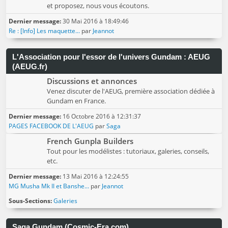
et proposez, nous vous écoutons.
Dernier message:
30 Mai 2016 à 18:49:46
Re : [Info] Les maquette...
par
Jeannot
L'Association pour l'essor de l'univers Gundam : AEUG
(AEUG.fr)
Discussions et annonces
Venez discuter de l'AEUG, première association dédiée à
Gundam en France.
Dernier message:
16 Octobre 2016 à 12:31:37
PAGES FACEBOOK DE L'AEUG
par
Saga
French Gunpla Builders
Tout pour les modélistes : tutoriaux, galeries, conseils,
etc.
Dernier message:
13 Mai 2016 à 12:24:55
MG Musha Mk II et Banshe...
par
Jeannot
Sous-Sections
Galeries
Saga Gundam (Cosmic-Era.com)