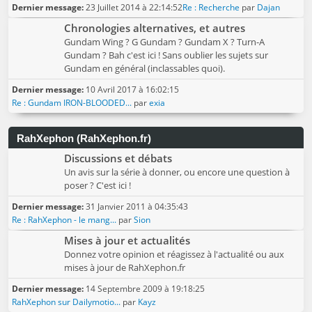
Dernier message:
23 Juillet 2014 à 22:14:52
Re : Recherche
par
Dajan
Chronologies alternatives, et autres
Gundam Wing ? G Gundam ? Gundam X ? Turn-A
Gundam ? Bah c'est ici ! Sans oublier les sujets sur
Gundam en général (inclassables quoi).
Dernier message:
10 Avril 2017 à 16:02:15
Re : Gundam IRON-BLOODED...
par
exia
RahXephon (RahXephon.fr)
Discussions et débats
Un avis sur la série à donner, ou encore une question à
poser ? C'est ici !
Dernier message:
31 Janvier 2011 à 04:35:43
Re : RahXephon - le mang...
par
Sion
Mises à jour et actualités
Donnez votre opinion et réagissez à l'actualité ou aux
mises à jour de RahXephon.fr
Dernier message:
14 Septembre 2009 à 19:18:25
RahXephon sur Dailymotio...
par
Kayz