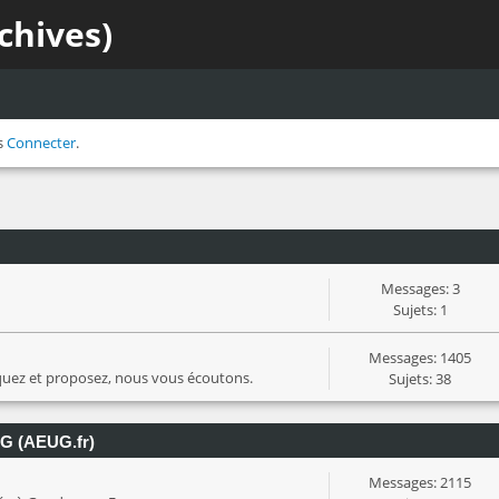
chives)
s
Connecter
.
Messages: 3
Sujets: 1
Messages: 1405
iquez et proposez, nous vous écoutons.
Sujets: 38
UG (AEUG.fr)
Messages: 2115