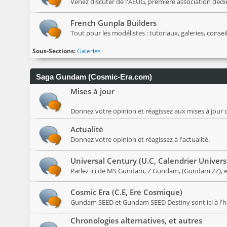
Venez discuter de l'AEUG, première association déd
French Gunpla Builders
Tout pour les modélistes : tutoriaux, galeries, conseil
Sous-Sections
Galeries
Saga Gundam (Cosmic-Era.com)
Mises à jour
Donnez votre opinion et réagissez aux mises à jour d
Actualité
Donnez votre opinion et réagissez à l'actualité.
Universal Century (U.C, Calendrier Univers
Parlez ici de MS Gundam, Z Gundam, (Gundam ZZ), et
Cosmic Era (C.E, Ere Cosmique)
Gundam SEED et Gundam SEED Destiny sont ici à l'
Chronologies alternatives, et autres