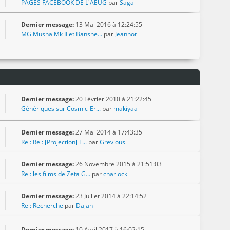
PAGES FACEBOOK DE L'AEUG
par
Saga
Dernier message:
13 Mai 2016 à 12:24:55
MG Musha Mk II et Banshe...
par
Jeannot
Dernier message:
20 Février 2010 à 21:22:45
Génériques sur Cosmic-Er...
par
makiyaa
Dernier message:
27 Mai 2014 à 17:43:35
Re : Re : [Projection] L...
par
Grevious
Dernier message:
26 Novembre 2015 à 21:51:03
Re : les films de Zeta G...
par
charlock
Dernier message:
23 Juillet 2014 à 22:14:52
Re : Recherche
par
Dajan
Dernier message:
10 Avril 2017 à 16:02:15