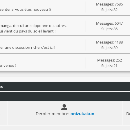
Messages: 7686
ésenter si vous êtes nouveau !)
Sujets: 82
Messages: 6047
manga, de culture nipponne ou autres,
Sujets: 86
 vient du pays du soleil levant !
Messages: 4188
 une discussion riche, c'est ici !
Sujets: 39
Messages: 252
ienvenus !
Sujets: 21
ns
s
Dernier membre:
onizukakun
D