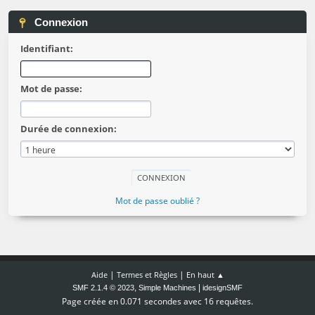
Connexion
Identifiant:
Mot de passe:
Durée de connexion:
Mot de passe oublié ?
|
|
Aide
Termes et Règles
En haut ▲
,
|
SMF 2.1.4 © 2023
Simple Machines
idesignSMF
Page créée en 0.071 secondes avec 16 requêtes.