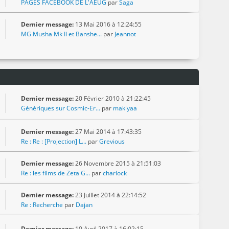
PAGES FACEBOOK DE L'AEUG
par
Saga
Dernier message:
13 Mai 2016 à 12:24:55
MG Musha Mk II et Banshe...
par
Jeannot
Dernier message:
20 Février 2010 à 21:22:45
Génériques sur Cosmic-Er...
par
makiyaa
Dernier message:
27 Mai 2014 à 17:43:35
Re : Re : [Projection] L...
par
Grevious
Dernier message:
26 Novembre 2015 à 21:51:03
Re : les films de Zeta G...
par
charlock
Dernier message:
23 Juillet 2014 à 22:14:52
Re : Recherche
par
Dajan
Dernier message:
10 Avril 2017 à 16:02:15