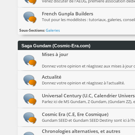
Venez discuter de l'AEUG, première association déd
French Gunpla Builders
Tout pour les modélistes : tutoriaux, galeries, conseil
Sous-Sections
Galeries
Saga Gundam (Cosmic-Era.com)
Mises à jour
Donnez votre opinion et réagissez aux mises à jour d
Actualité
Donnez votre opinion et réagissez à l'actualité.
Universal Century (U.C, Calendrier Univers
Parlez ici de MS Gundam, Z Gundam, (Gundam ZZ), et
Cosmic Era (C.E, Ere Cosmique)
Gundam SEED et Gundam SEED Destiny sont ici à l'
Chronologies alternatives, et autres