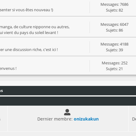
Messages: 7686
ésenter si vous êtes nouveau !)
Sujets: 82
Messages: 6047
manga, de culture nipponne ou autres,
Sujets: 86
 vient du pays du soleil levant !
Messages: 4188
 une discussion riche, c'est ici !
Sujets: 39
Messages: 252
ienvenus !
Sujets: 21
ns
s
Dernier membre:
onizukakun
D