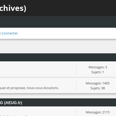
chives)
s
Connecter
.
Messages: 3
Sujets: 1
Messages: 1405
iquez et proposez, nous vous écoutons.
Sujets: 38
UG (AEUG.fr)
Messages: 2115