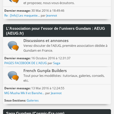
et proposez, nous vous écoutons.
Dernier message:
30 Mai 2016 à 18:49:46
Re : [Info] Les maquette...
par
Jeannot
L'Association pour l'essor de l'univers Gundam : AEUG
(AEUG.fr)
Discussions et annonces
Venez discuter de l'AEUG, première association dédiée à
Gundam en France.
Dernier message:
16 Octobre 2016 à 12:31:37
PAGES FACEBOOK DE L'AEUG
par
Saga
French Gunpla Builders
Tout pour les modélistes : tutoriaux, galeries, conseils,
etc.
Dernier message:
13 Mai 2016 à 12:24:55
MG Musha Mk II et Banshe...
par
Jeannot
Sous-Sections
Galeries
Saga Gundam (Cosmic-Era.com)