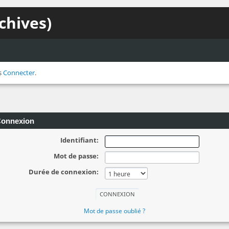
chives)
s
Connecter
.
onnexion
Identifiant:
Mot de passe:
Durée de connexion:
Mot de passe oublié ?