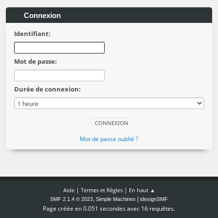
Connexion
Identifiant:
Mot de passe:
Durée de connexion:
Mot de passe oublié ?
|
|
Aide
Termes et Règles
En haut ▲
,
|
SMF 2.1.4 © 2023
Simple Machines
idesignSMF
Page créée en 0.051 secondes avec 16 requêtes.