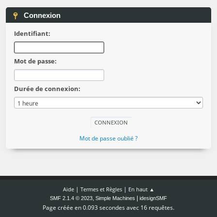
Connexion
Identifiant:
Mot de passe:
Durée de connexion:
Mot de passe oublié ?
|
|
Aide
Termes et Règles
En haut ▲
,
|
SMF 2.1.4 © 2023
Simple Machines
idesignSMF
Page créée en 0.093 secondes avec 16 requêtes.