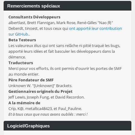
Remerciements spéciaux
Consultants Développeurs
albertlast, Brett Flannigan, Mark Rose, René-Gilles "Nao 尚"
Deberdt, tinoest, et tous ceux qui
ont apporté leur contribution
sur GitHub
..
Beta Testeurs
Les valeureux élus qui ont sans relâche ni pitié traqué les bugs,
apporté leurs idées et fait basculer les développeurs dans la
démence.
Traducteurs
Merci pour vos efforts, ils ont permis d'ouvrir les portes de SMF
au monde entier.
Père Fondateur de SMF
Unknown W. "[Unknown]" Brackets.
Gestionnaires originels du Projet
Jeff Lewis, Joseph Fung, et David Recordon.
A la mémoire de
Crip, K@, metallica48423, et Paul_Pauline.
Et à tous ceux que nous avons oubliés : merci !
Logiciel/Graphiques