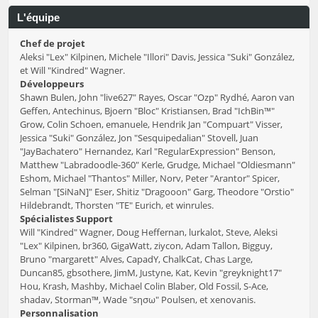
L'équipe
Chef de projet
Aleksi "Lex" Kilpinen, Michele "Illori" Davis, Jessica "Suki" González,
et Will "Kindred" Wagner.
Développeurs
Shawn Bulen, John "live627" Rayes, Oscar "Ozp" Rydhé, Aaron van
Geffen, Antechinus, Bjoern "Bloc" Kristiansen, Brad "IchBin™"
Grow, Colin Schoen, emanuele, Hendrik Jan "Compuart" Visser,
Jessica "Suki" González, Jon "Sesquipedalian" Stovell, Juan
"JayBachatero" Hernandez, Karl "RegularExpression" Benson,
Matthew "Labradoodle-360" Kerle, Grudge, Michael "Oldiesmann"
Eshom, Michael "Thantos" Miller, Norv, Peter "Arantor" Spicer,
Selman "[SiNaN]" Eser, Shitiz "Dragooon" Garg, Theodore "Orstio"
Hildebrandt, Thorsten "TE" Eurich, et winrules.
Spécialistes Support
Will "Kindred" Wagner, Doug Heffernan, lurkalot, Steve, Aleksi
"Lex" Kilpinen, br360, GigaWatt, ziycon, Adam Tallon, Bigguy,
Bruno "margarett" Alves, CapadY, ChalkCat, Chas Large,
Duncan85, gbsothere, JimM, Justyne, Kat, Kevin "greyknight17"
Hou, Krash, Mashby, Michael Colin Blaber, Old Fossil, S-Ace,
shadav, Storman™, Wade "sησω" Poulsen, et xenovanis.
Personnalisation