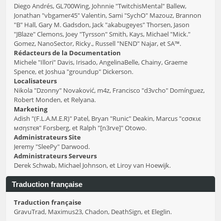
Diego Andrés, GL700Wing, Johnnie "TwitchisMental" Ballew,
Jonathan "vbgamer45" Valentin, Sami "SychO" Mazouz, Brannon
"B" Hall, Gary M. Gadsdon, Jack "akabugeyes" Thorsen, Jason
"JBlaze" Clemons, Joey "Tyrsson" Smith, Kays, Michael "Mick."
Gomez, NanoSector, Ricky., Russell "NEND" Najar, et SA™.
Rédacteurs de la Documentation
Michele "Illori" Davis, Irisado, AngelinaBelle, Chainy, Graeme
Spence, et Joshua "groundup" Dickerson.
Localisateurs
Nikola "Dzonny" Novaković, m4z, Francisco "d3vcho" Domínguez,
Robert Monden, et Relyana.
Marketing
Adish "(F.L.A.M.E.R)" Patel, Bryan "Runic" Deakin, Marcus "cσσкιє
мσηѕтєя" Forsberg, et Ralph "[n3rve]" Otowo.
Administrateurs Site
Jeremy "SleePy" Darwood.
Administrateurs Serveurs
Derek Schwab, Michael Johnson, et Liroy van Hoewijk.
Traduction française
Traduction française
GravuTrad, Maximus23, Chadon, DeathSign, et Eleglin.