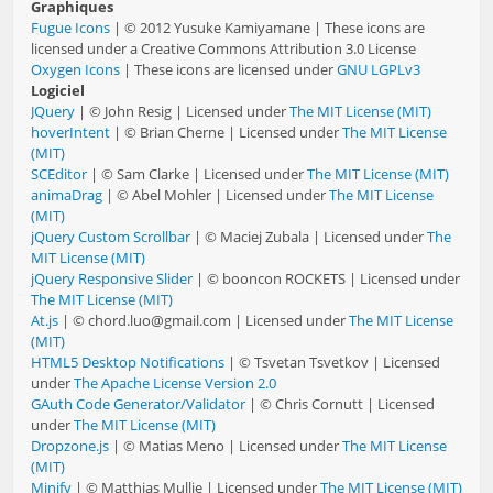
Graphiques
Fugue Icons
| © 2012 Yusuke Kamiyamane | These icons are
licensed under a Creative Commons Attribution 3.0 License
Oxygen Icons
| These icons are licensed under
GNU LGPLv3
Logiciel
JQuery
| © John Resig | Licensed under
The MIT License (MIT)
hoverIntent
| © Brian Cherne | Licensed under
The MIT License
(MIT)
SCEditor
| © Sam Clarke | Licensed under
The MIT License (MIT)
animaDrag
| © Abel Mohler | Licensed under
The MIT License
(MIT)
jQuery Custom Scrollbar
| © Maciej Zubala | Licensed under
The
MIT License (MIT)
jQuery Responsive Slider
| © booncon ROCKETS | Licensed under
The MIT License (MIT)
At.js
| © chord.luo@gmail.com | Licensed under
The MIT License
(MIT)
HTML5 Desktop Notifications
| © Tsvetan Tsvetkov | Licensed
under
The Apache License Version 2.0
GAuth Code Generator/Validator
| © Chris Cornutt | Licensed
under
The MIT License (MIT)
Dropzone.js
| © Matias Meno | Licensed under
The MIT License
(MIT)
Minify
| © Matthias Mullie | Licensed under
The MIT License (MIT)