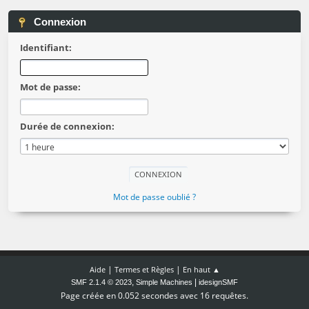
Connexion
Identifiant:
Mot de passe:
Durée de connexion:
Mot de passe oublié ?
|
|
Aide
Termes et Règles
En haut ▲
,
|
SMF 2.1.4 © 2023
Simple Machines
idesignSMF
Page créée en 0.052 secondes avec 16 requêtes.