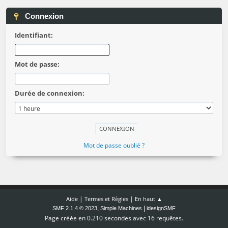
Connexion
Identifiant:
Mot de passe:
Durée de connexion:
Mot de passe oublié ?
|
|
Aide
Termes et Règles
En haut ▲
,
|
SMF 2.1.4 © 2023
Simple Machines
idesignSMF
Page créée en 0.210 secondes avec 16 requêtes.