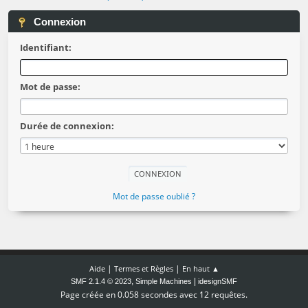
Connexion
Identifiant:
Mot de passe:
Durée de connexion:
Mot de passe oublié ?
|
|
Aide
Termes et Règles
En haut ▲
,
|
SMF 2.1.4 © 2023
Simple Machines
idesignSMF
Page créée en 0.058 secondes avec 12 requêtes.