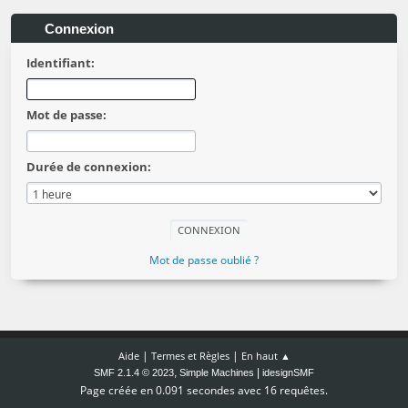
Connexion
Identifiant:
Mot de passe:
Durée de connexion:
Mot de passe oublié ?
|
|
Aide
Termes et Règles
En haut ▲
,
|
SMF 2.1.4 © 2023
Simple Machines
idesignSMF
Page créée en 0.091 secondes avec 16 requêtes.