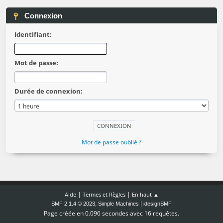
Connexion
Identifiant:
Mot de passe:
Durée de connexion:
Mot de passe oublié ?
|
|
Aide
Termes et Règles
En haut ▲
,
|
SMF 2.1.4 © 2023
Simple Machines
idesignSMF
Page créée en 0.096 secondes avec 16 requêtes.