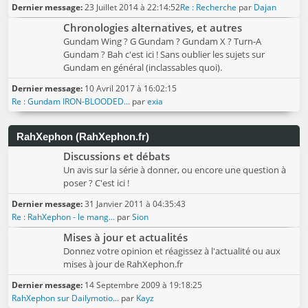
Dernier message:
23 Juillet 2014 à 22:14:52
Re : Recherche
par
Dajan
Chronologies alternatives, et autres
Gundam Wing ? G Gundam ? Gundam X ? Turn-A
Gundam ? Bah c'est ici ! Sans oublier les sujets sur
Gundam en général (inclassables quoi).
Dernier message:
10 Avril 2017 à 16:02:15
Re : Gundam IRON-BLOODED...
par
exia
RahXephon (RahXephon.fr)
Discussions et débats
Un avis sur la série à donner, ou encore une question à
poser ? C'est ici !
Dernier message:
31 Janvier 2011 à 04:35:43
Re : RahXephon - le mang...
par
Sion
Mises à jour et actualités
Donnez votre opinion et réagissez à l'actualité ou aux
mises à jour de RahXephon.fr
Dernier message:
14 Septembre 2009 à 19:18:25
RahXephon sur Dailymotio...
par
Kayz