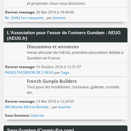
et proposez, nous vous écoutons.
Dernier message:
30 Mai 2016 à 18:49:46
Re : [Info] Les maquette...
par
Jeannot
L'Association pour l'essor de l'univers Gundam : AEUG
(AEUG.fr)
Discussions et annonces
Venez discuter de l'AEUG, première association dédiée à
Gundam en France.
Dernier message:
16 Octobre 2016 à 12:31:37
PAGES FACEBOOK DE L'AEUG
par
Saga
French Gunpla Builders
Tout pour les modélistes : tutoriaux, galeries, conseils,
etc.
Dernier message:
13 Mai 2016 à 12:24:55
MG Musha Mk II et Banshe...
par
Jeannot
Sous-Sections
Galeries
Saga Gundam (Cosmic-Era.com)