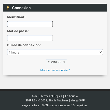
Connexion
Identifiant:
Mot de passe:
Durée de connexion:
Mot de passe oublié ?
|
|
Aide
Termes et Règles
En haut ▲
,
|
SMF 2.1.4 © 2023
Simple Machines
idesignSMF
Page créée en 0.094 secondes avec 16 requêtes.