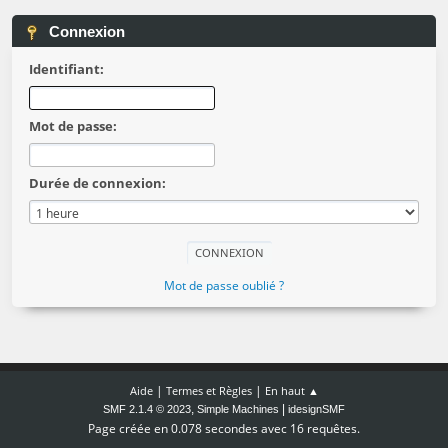
Connexion
Identifiant:
Mot de passe:
Durée de connexion:
Mot de passe oublié ?
|
|
Aide
Termes et Règles
En haut ▲
,
|
SMF 2.1.4 © 2023
Simple Machines
idesignSMF
Page créée en 0.078 secondes avec 16 requêtes.