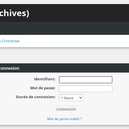
chives)
s
Connecter
.
onnexion
Identifiant:
Mot de passe:
Durée de connexion:
Mot de passe oublié ?