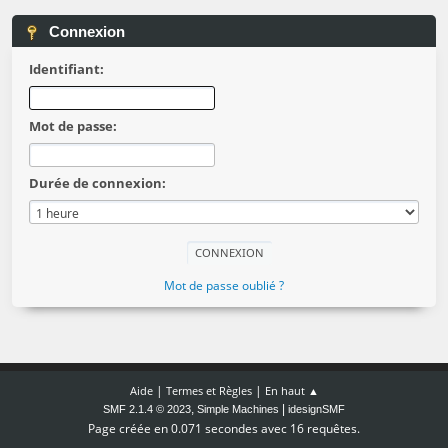
Connexion
Identifiant:
Mot de passe:
Durée de connexion:
Mot de passe oublié ?
|
|
Aide
Termes et Règles
En haut ▲
,
|
SMF 2.1.4 © 2023
Simple Machines
idesignSMF
Page créée en 0.071 secondes avec 16 requêtes.