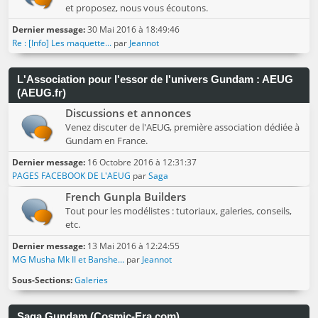
et proposez, nous vous écoutons.
Dernier message:
30 Mai 2016 à 18:49:46
Re : [Info] Les maquette...
par
Jeannot
L'Association pour l'essor de l'univers Gundam : AEUG
(AEUG.fr)
Discussions et annonces
Venez discuter de l'AEUG, première association dédiée à
Gundam en France.
Dernier message:
16 Octobre 2016 à 12:31:37
PAGES FACEBOOK DE L'AEUG
par
Saga
French Gunpla Builders
Tout pour les modélistes : tutoriaux, galeries, conseils,
etc.
Dernier message:
13 Mai 2016 à 12:24:55
MG Musha Mk II et Banshe...
par
Jeannot
Sous-Sections
Galeries
Saga Gundam (Cosmic-Era.com)