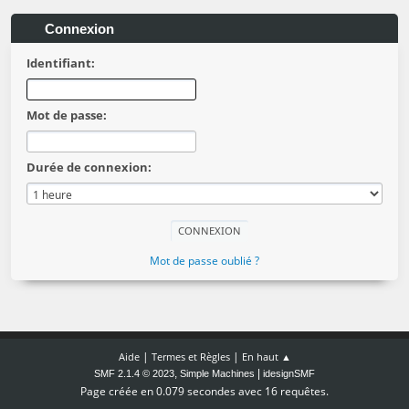
Connexion
Identifiant:
Mot de passe:
Durée de connexion:
Mot de passe oublié ?
|
|
Aide
Termes et Règles
En haut ▲
,
|
SMF 2.1.4 © 2023
Simple Machines
idesignSMF
Page créée en 0.079 secondes avec 16 requêtes.