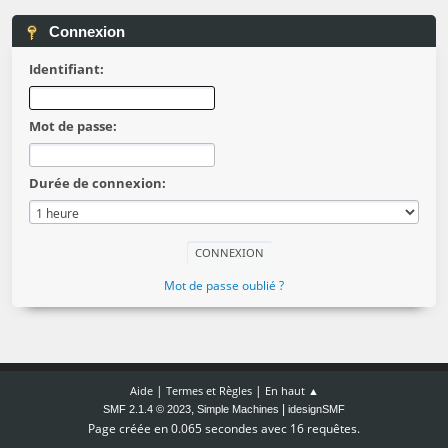
Connexion
Identifiant:
Mot de passe:
Durée de connexion:
Mot de passe oublié ?
|
|
Aide
Termes et Règles
En haut ▲
,
|
SMF 2.1.4 © 2023
Simple Machines
idesignSMF
Page créée en 0.065 secondes avec 16 requêtes.