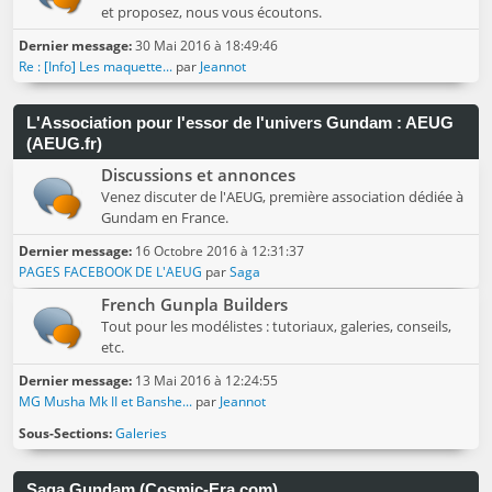
et proposez, nous vous écoutons.
Dernier message:
30 Mai 2016 à 18:49:46
Re : [Info] Les maquette...
par
Jeannot
L'Association pour l'essor de l'univers Gundam : AEUG
(AEUG.fr)
Discussions et annonces
Venez discuter de l'AEUG, première association dédiée à
Gundam en France.
Dernier message:
16 Octobre 2016 à 12:31:37
PAGES FACEBOOK DE L'AEUG
par
Saga
French Gunpla Builders
Tout pour les modélistes : tutoriaux, galeries, conseils,
etc.
Dernier message:
13 Mai 2016 à 12:24:55
MG Musha Mk II et Banshe...
par
Jeannot
Sous-Sections
Galeries
Saga Gundam (Cosmic-Era.com)