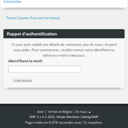
Connecter
.
Forum Cosmic-Era.com (archives)
Rappel d'authentification
Si vous avez oublié vos détails de connexion, pas de souci, on peut
vous aider. Pour commencer, veuillez entrer votre identifiant ou
adresse e-mail ci-dessous.
Identifiant/e-mail:
|
|
Aide
Termes et Règles
En haut ▲
,
|
SMF 2.1.4 © 2023
Simple Machines
idesignSMF
Page créée en 0.078 secondes avec 12 requêtes.