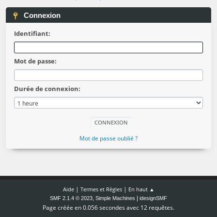
Connexion
Identifiant:
Mot de passe:
Durée de connexion:
Mot de passe oublié ?
|
|
Aide
Termes et Règles
En haut ▲
,
|
SMF 2.1.4 © 2023
Simple Machines
idesignSMF
Page créée en 0.056 secondes avec 12 requêtes.