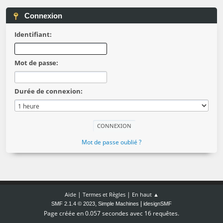
Connexion
Identifiant:
Mot de passe:
Durée de connexion:
Mot de passe oublié ?
|
|
Aide
Termes et Règles
En haut ▲
,
|
SMF 2.1.4 © 2023
Simple Machines
idesignSMF
Page créée en 0.057 secondes avec 16 requêtes.