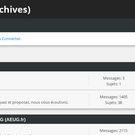
chives)
s
Connecter
.
Messages: 3
Sujets: 1
Messages: 1405
iquez et proposez, nous vous écoutons.
Sujets: 38
UG (AEUG.fr)
Messages: 2115