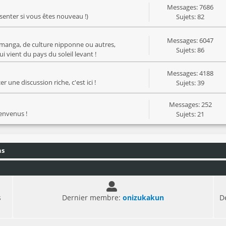
Messages: 7686
ésenter si vous êtes nouveau !)
Sujets: 82
Messages: 6047
manga, de culture nipponne ou autres,
Sujets: 86
 vient du pays du soleil levant !
Messages: 4188
 une discussion riche, c'est ici !
Sujets: 39
Messages: 252
ienvenus !
Sujets: 21
ns
s
Dernier membre:
onizukakun
D