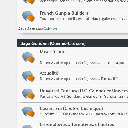
Venez discuter de l'AEUG, première association déd
French Gunpla Builders
Tout pour les modélistes : tutoriaux, galeries, conseil
Sous-Sections
Galeries
Saga Gundam (Cosmic-Era.com)
Mises à jour
Donnez votre opinion et réagissez aux mises à jour d
Actualité
Donnez votre opinion et réagissez à l'actualité.
Universal Century (U.C, Calendrier Univers
Parlez ici de MS Gundam, Z Gundam, (Gundam ZZ), et
Cosmic Era (C.E, Ere Cosmique)
Gundam SEED et Gundam SEED Destiny sont ici à l'
Chronologies alternatives, et autres