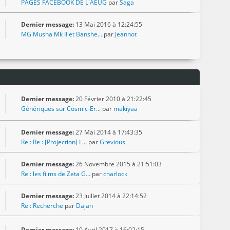
PAGES FACEBOOK DE L'AEUG
par
Saga
Dernier message:
13 Mai 2016 à 12:24:55
MG Musha Mk II et Banshe...
par
Jeannot
Dernier message:
20 Février 2010 à 21:22:45
Génériques sur Cosmic-Er...
par
makiyaa
Dernier message:
27 Mai 2014 à 17:43:35
Re : Re : [Projection] L...
par
Grevious
Dernier message:
26 Novembre 2015 à 21:51:03
Re : les films de Zeta G...
par
charlock
Dernier message:
23 Juillet 2014 à 22:14:52
Re : Recherche
par
Dajan
Dernier message:
10 Avril 2017 à 16:02:15