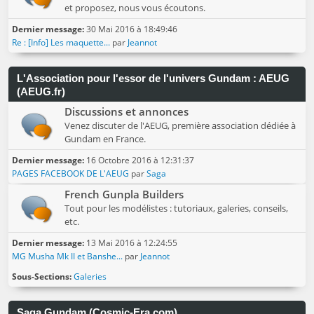
et proposez, nous vous écoutons.
Dernier message:
30 Mai 2016 à 18:49:46
Re : [Info] Les maquette...
par
Jeannot
L'Association pour l'essor de l'univers Gundam : AEUG
(AEUG.fr)
Discussions et annonces
Venez discuter de l'AEUG, première association dédiée à
Gundam en France.
Dernier message:
16 Octobre 2016 à 12:31:37
PAGES FACEBOOK DE L'AEUG
par
Saga
French Gunpla Builders
Tout pour les modélistes : tutoriaux, galeries, conseils,
etc.
Dernier message:
13 Mai 2016 à 12:24:55
MG Musha Mk II et Banshe...
par
Jeannot
Sous-Sections
Galeries
Saga Gundam (Cosmic-Era.com)