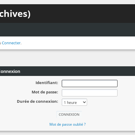
chives)
s
Connecter
.
onnexion
Identifiant:
Mot de passe:
Durée de connexion:
Mot de passe oublié ?