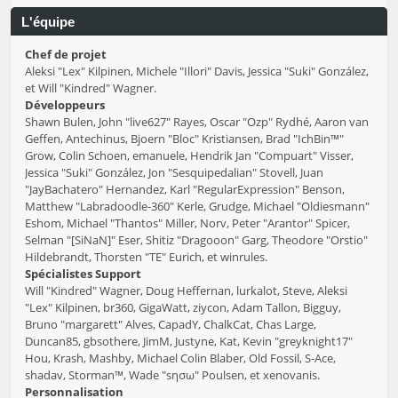
L'équipe
Chef de projet
Aleksi "Lex" Kilpinen, Michele "Illori" Davis, Jessica "Suki" González,
et Will "Kindred" Wagner.
Développeurs
Shawn Bulen, John "live627" Rayes, Oscar "Ozp" Rydhé, Aaron van
Geffen, Antechinus, Bjoern "Bloc" Kristiansen, Brad "IchBin™"
Grow, Colin Schoen, emanuele, Hendrik Jan "Compuart" Visser,
Jessica "Suki" González, Jon "Sesquipedalian" Stovell, Juan
"JayBachatero" Hernandez, Karl "RegularExpression" Benson,
Matthew "Labradoodle-360" Kerle, Grudge, Michael "Oldiesmann"
Eshom, Michael "Thantos" Miller, Norv, Peter "Arantor" Spicer,
Selman "[SiNaN]" Eser, Shitiz "Dragooon" Garg, Theodore "Orstio"
Hildebrandt, Thorsten "TE" Eurich, et winrules.
Spécialistes Support
Will "Kindred" Wagner, Doug Heffernan, lurkalot, Steve, Aleksi
"Lex" Kilpinen, br360, GigaWatt, ziycon, Adam Tallon, Bigguy,
Bruno "margarett" Alves, CapadY, ChalkCat, Chas Large,
Duncan85, gbsothere, JimM, Justyne, Kat, Kevin "greyknight17"
Hou, Krash, Mashby, Michael Colin Blaber, Old Fossil, S-Ace,
shadav, Storman™, Wade "sησω" Poulsen, et xenovanis.
Personnalisation