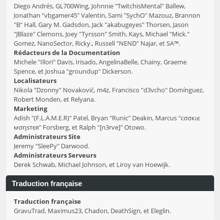
Diego Andrés, GL700Wing, Johnnie "TwitchisMental" Ballew,
Jonathan "vbgamer45" Valentin, Sami "SychO" Mazouz, Brannon
"B" Hall, Gary M. Gadsdon, Jack "akabugeyes" Thorsen, Jason
"JBlaze" Clemons, Joey "Tyrsson" Smith, Kays, Michael "Mick."
Gomez, NanoSector, Ricky., Russell "NEND" Najar, et SA™.
Rédacteurs de la Documentation
Michele "Illori" Davis, Irisado, AngelinaBelle, Chainy, Graeme
Spence, et Joshua "groundup" Dickerson.
Localisateurs
Nikola "Dzonny" Novaković, m4z, Francisco "d3vcho" Domínguez,
Robert Monden, et Relyana.
Marketing
Adish "(F.L.A.M.E.R)" Patel, Bryan "Runic" Deakin, Marcus "cσσкιє
мσηѕтєя" Forsberg, et Ralph "[n3rve]" Otowo.
Administrateurs Site
Jeremy "SleePy" Darwood.
Administrateurs Serveurs
Derek Schwab, Michael Johnson, et Liroy van Hoewijk.
Traduction française
Traduction française
GravuTrad, Maximus23, Chadon, DeathSign, et Eleglin.