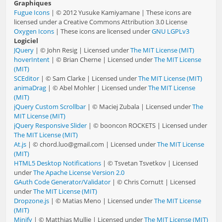
Graphiques
Fugue Icons
| © 2012 Yusuke Kamiyamane | These icons are
licensed under a Creative Commons Attribution 3.0 License
Oxygen Icons
| These icons are licensed under
GNU LGPLv3
Logiciel
JQuery
| © John Resig | Licensed under
The MIT License (MIT)
hoverIntent
| © Brian Cherne | Licensed under
The MIT License
(MIT)
SCEditor
| © Sam Clarke | Licensed under
The MIT License (MIT)
animaDrag
| © Abel Mohler | Licensed under
The MIT License
(MIT)
jQuery Custom Scrollbar
| © Maciej Zubala | Licensed under
The
MIT License (MIT)
jQuery Responsive Slider
| © booncon ROCKETS | Licensed under
The MIT License (MIT)
At.js
| © chord.luo@gmail.com | Licensed under
The MIT License
(MIT)
HTML5 Desktop Notifications
| © Tsvetan Tsvetkov | Licensed
under
The Apache License Version 2.0
GAuth Code Generator/Validator
| © Chris Cornutt | Licensed
under
The MIT License (MIT)
Dropzone.js
| © Matias Meno | Licensed under
The MIT License
(MIT)
Minify
| © Matthias Mullie | Licensed under
The MIT License (MIT)