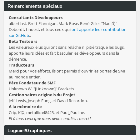
Remerciements spéciaux
Consultants Développeurs
albertlast, Brett Flannigan, Mark Rose, René-Gilles "Nao 尚"
Deberdt, tinoest, et tous ceux qui
ont apporté leur contribution
sur GitHub
..
Beta Testeurs
Les valeureux élus qui ont sans relâche ni pitié traqué les bugs,
apporté leurs idées et fait basculer les développeurs dans la
démence.
Traducteurs
Merci pour vos efforts, ils ont permis d'ouvrir les portes de SMF
au monde entier.
Père Fondateur de SMF
Unknown W. "[Unknown]" Brackets.
Gestionnaires originels du Projet
Jeff Lewis, Joseph Fung, et David Recordon.
A la mémoire de
Crip, K@, metallica48423, et Paul_Pauline.
Et à tous ceux que nous avons oubliés : merci !
Logiciel/Graphiques