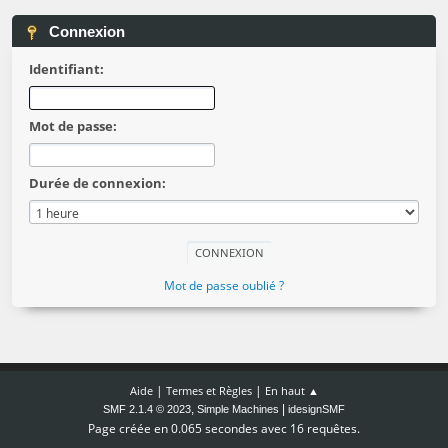
Connexion
Identifiant:
Mot de passe:
Durée de connexion:
Mot de passe oublié ?
|
|
Aide
Termes et Règles
En haut ▲
,
|
SMF 2.1.4 © 2023
Simple Machines
idesignSMF
Page créée en 0.065 secondes avec 16 requêtes.