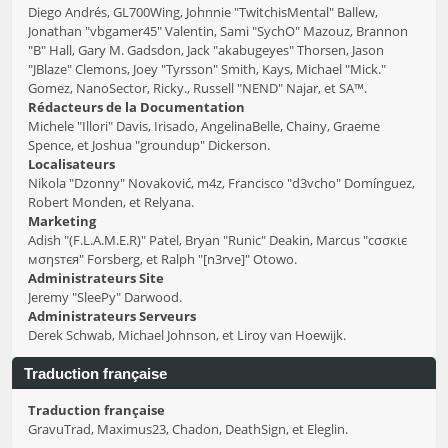
Diego Andrés, GL700Wing, Johnnie "TwitchisMental" Ballew,
Jonathan "vbgamer45" Valentin, Sami "SychO" Mazouz, Brannon
"B" Hall, Gary M. Gadsdon, Jack "akabugeyes" Thorsen, Jason
"JBlaze" Clemons, Joey "Tyrsson" Smith, Kays, Michael "Mick."
Gomez, NanoSector, Ricky., Russell "NEND" Najar, et SA™.
Rédacteurs de la Documentation
Michele "Illori" Davis, Irisado, AngelinaBelle, Chainy, Graeme
Spence, et Joshua "groundup" Dickerson.
Localisateurs
Nikola "Dzonny" Novaković, m4z, Francisco "d3vcho" Domínguez,
Robert Monden, et Relyana.
Marketing
Adish "(F.L.A.M.E.R)" Patel, Bryan "Runic" Deakin, Marcus "cσσкιє
мσηѕтєя" Forsberg, et Ralph "[n3rve]" Otowo.
Administrateurs Site
Jeremy "SleePy" Darwood.
Administrateurs Serveurs
Derek Schwab, Michael Johnson, et Liroy van Hoewijk.
Traduction française
Traduction française
GravuTrad, Maximus23, Chadon, DeathSign, et Eleglin.