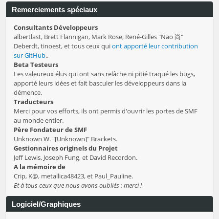
Remerciements spéciaux
Consultants Développeurs
albertlast, Brett Flannigan, Mark Rose, René-Gilles "Nao 尚"
Deberdt, tinoest, et tous ceux qui
ont apporté leur contribution
sur GitHub
..
Beta Testeurs
Les valeureux élus qui ont sans relâche ni pitié traqué les bugs,
apporté leurs idées et fait basculer les développeurs dans la
démence.
Traducteurs
Merci pour vos efforts, ils ont permis d'ouvrir les portes de SMF
au monde entier.
Père Fondateur de SMF
Unknown W. "[Unknown]" Brackets.
Gestionnaires originels du Projet
Jeff Lewis, Joseph Fung, et David Recordon.
A la mémoire de
Crip, K@, metallica48423, et Paul_Pauline.
Et à tous ceux que nous avons oubliés : merci !
Logiciel/Graphiques