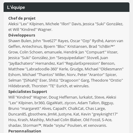
L'équipe
Chef de projet
Aleksi "Lex" Kilpinen, Michele "Illori" Davis, Jessica "Suki" González,
et Will "Kindred" Wagner.
Développeurs
Shawn Bulen, John "live627" Rayes, Oscar "Ozp" Rydhé, Aaron van
Geffen, Antechinus, Bjoern "Bloc" Kristiansen, Brad "IchBin™"
Grow, Colin Schoen, emanuele, Hendrik Jan "Compuart" Visser,
Jessica "Suki" González, Jon "Sesquipedalian" Stovell, Juan
"JayBachatero" Hernandez, Karl "RegularExpression" Benson,
Matthew "Labradoodle-360" Kerle, Grudge, Michael "Oldiesmann"
Eshom, Michael "Thantos" Miller, Norv, Peter "Arantor" Spicer,
Selman "[SiNaN]" Eser, Shitiz "Dragooon" Garg, Theodore "Orstio"
Hildebrandt, Thorsten "TE" Eurich, et winrules.
Spécialistes Support
Will "Kindred" Wagner, Doug Heffernan, lurkalot, Steve, Aleksi
"Lex" Kilpinen, br360, GigaWatt, ziycon, Adam Tallon, Bigguy,
Bruno "margarett" Alves, CapadY, ChalkCat, Chas Large,
Duncan85, gbsothere, JimM, Justyne, Kat, Kevin "greyknight17"
Hou, Krash, Mashby, Michael Colin Blaber, Old Fossil, S-Ace,
shadav, Storman™, Wade "sησω" Poulsen, et xenovanis.
Personnalisation