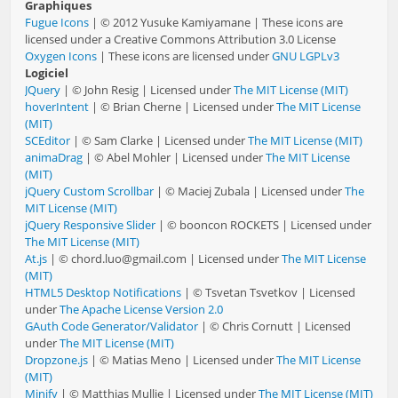
Graphiques
Fugue Icons
| © 2012 Yusuke Kamiyamane | These icons are
licensed under a Creative Commons Attribution 3.0 License
Oxygen Icons
| These icons are licensed under
GNU LGPLv3
Logiciel
JQuery
| © John Resig | Licensed under
The MIT License (MIT)
hoverIntent
| © Brian Cherne | Licensed under
The MIT License
(MIT)
SCEditor
| © Sam Clarke | Licensed under
The MIT License (MIT)
animaDrag
| © Abel Mohler | Licensed under
The MIT License
(MIT)
jQuery Custom Scrollbar
| © Maciej Zubala | Licensed under
The
MIT License (MIT)
jQuery Responsive Slider
| © booncon ROCKETS | Licensed under
The MIT License (MIT)
At.js
| © chord.luo@gmail.com | Licensed under
The MIT License
(MIT)
HTML5 Desktop Notifications
| © Tsvetan Tsvetkov | Licensed
under
The Apache License Version 2.0
GAuth Code Generator/Validator
| © Chris Cornutt | Licensed
under
The MIT License (MIT)
Dropzone.js
| © Matias Meno | Licensed under
The MIT License
(MIT)
Minify
| © Matthias Mullie | Licensed under
The MIT License (MIT)