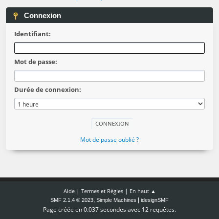
Connexion
Identifiant:
Mot de passe:
Durée de connexion:
Mot de passe oublié ?
|
|
Aide
Termes et Règles
En haut ▲
,
|
SMF 2.1.4 © 2023
Simple Machines
idesignSMF
Page créée en 0.037 secondes avec 12 requêtes.