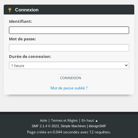
Connexion
Identifiant:
Mot de passe:
Durée de connexion:
Mot de passe oublié ?
|
|
Aide
Termes et Règles
En haut ▲
,
|
SMF 2.1.4 © 2023
Simple Machines
idesignSMF
Page créée en 0.044 secondes avec 12 requêtes.