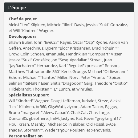
L'équipe
Chef de projet
Aleksi "Lex" Kilpinen, Michele "Illori" Davis, Jessica "Suki" González,
et Will "Kindred" Wagner.
Développeurs
Shawn Bulen, John "live627" Rayes, Oscar "Ozp" Rydhé, Aaron van
Geffen, Antechinus, Bjoern "Bloc" Kristiansen, Brad "IchBin™"
Grow, Colin Schoen, emanuele, Hendrik Jan "Compuart" Visser,
Jessica "Suki" González, Jon "Sesquipedalian" Stovell, Juan
"JayBachatero" Hernandez, Karl "RegularExpression" Benson,
Matthew "Labradoodle-360" Kerle, Grudge, Michael "Oldiesmann"
Eshom, Michael "Thantos" Miller, Norv, Peter "Arantor" Spicer,
Selman "[SiNaN]" Eser, Shitiz "Dragooon" Garg, Theodore "Orstio"
Hildebrandt, Thorsten "TE" Eurich, et winrules.
Spécialistes Support
Will "Kindred" Wagner, Doug Heffernan, lurkalot, Steve, Aleksi
"Lex" Kilpinen, br360, GigaWatt, ziycon, Adam Tallon, Bigguy,
Bruno "margarett" Alves, CapadY, ChalkCat, Chas Large,
Duncan85, gbsothere, JimM, Justyne, Kat, Kevin "greyknight17"
Hou, Krash, Mashby, Michael Colin Blaber, Old Fossil, S-Ace,
shadav, Storman™, Wade "sησω" Poulsen, et xenovanis.
Personnalisation