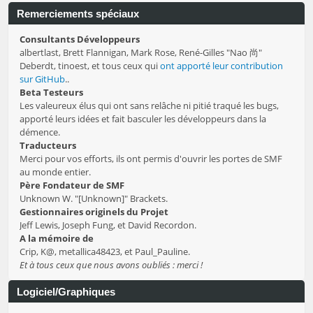
Remerciements spéciaux
Consultants Développeurs
albertlast, Brett Flannigan, Mark Rose, René-Gilles "Nao 尚"
Deberdt, tinoest, et tous ceux qui
ont apporté leur contribution
sur GitHub
..
Beta Testeurs
Les valeureux élus qui ont sans relâche ni pitié traqué les bugs,
apporté leurs idées et fait basculer les développeurs dans la
démence.
Traducteurs
Merci pour vos efforts, ils ont permis d'ouvrir les portes de SMF
au monde entier.
Père Fondateur de SMF
Unknown W. "[Unknown]" Brackets.
Gestionnaires originels du Projet
Jeff Lewis, Joseph Fung, et David Recordon.
A la mémoire de
Crip, K@, metallica48423, et Paul_Pauline.
Et à tous ceux que nous avons oubliés : merci !
Logiciel/Graphiques