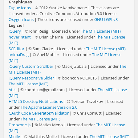
Graphiques
Fugue Icons
| © 2012 Yusuke Kamiyamane | These icons are
licensed under a Creative Commons Attribution 3.0 License
Oxygen Icons
| These icons are licensed under
GNU LGPLv3
Logiciel
JQuery
| © John Resig | Licensed under
The MIT License (MIT)
hoverIntent
| © Brian Cherne | Licensed under
The MIT License
(MIT)
SCEditor
| © Sam Clarke | Licensed under
The MIT License (MIT)
animaDrag
| © Abel Mohler | Licensed under
The MIT License
(MIT)
jQuery Custom Scrollbar
| © Maciej Zubala | Licensed under
The
MIT License (MIT)
jQuery Responsive Slider
| © booncon ROCKETS | Licensed under
The MIT License (MIT)
At.js
| © chord.luo@gmail.com | Licensed under
The MIT License
(MIT)
HTML5 Desktop Notifications
| © Tsvetan Tsvetkov | Licensed
under
The Apache License Version 2.0
GAuth Code Generator/Validator
| © Chris Cornutt | Licensed
under
The MIT License (MIT)
Dropzone.js
| © Matias Meno | Licensed under
The MIT License
(MIT)
Minify
| © Matthias Mullie | Licensed under
The MIT License (MIT)