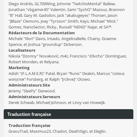
Diego Andrés, GL700Wing, Johnnie "TwitchisMental" Ballew,
Jonathan "vbgamer45" Valentin, Sami "SychO" Mazouz, Brannon
"B" Hall, Gary M. Gadsdon, Jack "akabugeyes" Thorsen, Jason
"JBlaze" Clemons, Joey "Tyrsson" Smith, Kays, Michael "Mick."
Gomez, NanoSector, Ricky., Russell "NEND" Najar, et SA™.
Rédacteurs de la Documentation
Michele "Illori" Davis, Irisado, AngelinaBelle, Chainy, Graeme
Spence, et Joshua "groundup" Dickerson.
Localisateurs
Nikola "Dzonny" Novaković, m4z, Francisco "d3vcho" Domínguez,
Robert Monden, et Relyana.
Marketing
Adish "(F.L.A.M.E.R)" Patel, Bryan "Runic" Deakin, Marcus "cσσкιє
мσηѕтєя" Forsberg, et Ralph "[n3rve]" Otowo.
Administrateurs Site
Jeremy "SleePy" Darwood.
Administrateurs Serveurs
Derek Schwab, Michael Johnson, et Liroy van Hoewijk.
Traduction française
Traduction française
GravuTrad, Maximus23, Chadon, DeathSign, et Eleglin.