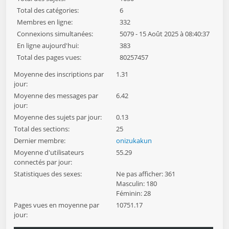
Total des catégories:
6
Membres en ligne:
332
Connexions simultanées:
5079 - 15 Août 2025 à 08:40:37
En ligne aujourd'hui:
383
Total des pages vues:
80257457
Moyenne des inscriptions par
1.31
jour:
Moyenne des messages par
6.42
jour:
Moyenne des sujets par jour:
0.13
Total des sections:
25
Dernier membre:
onizukakun
Moyenne d'utilisateurs
55.29
connectés par jour:
Statistiques des sexes:
Ne pas afficher: 361
Masculin: 180
Féminin: 28
Pages vues en moyenne par
10751.17
jour: