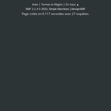
|
|
Aide
Termes et Règles
En haut ▲
,
|
SMF 2.1.4 © 2023
Simple Machines
idesignSMF
Page créée en 0.117 secondes avec 27 requêtes.