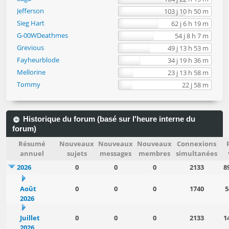
Jefferson
103 j 10 h 50 m
Sieg Hart
62 j 6 h 19 m
G-00WDeathmes
54 j 8 h 7 m
Grevious
49 j 13 h 53 m
Fayheurblode
34 j 19 h 36 m
Mellorine
23 j 13 h 58 m
Tommy
22 j 58 m
Historique du forum (basé sur l'heure interne du
forum)
Résumé
Nouveaux
Nouveaux
Nouveaux
Connexions
annuel
sujets
messages
membres
simultanées
2026
0
0
0
2133
8
Août
0
0
0
1740
5
2026
Juillet
0
0
0
2133
1
2026