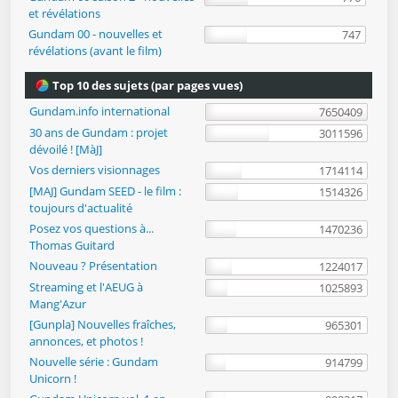
et révélations
Gundam 00 - nouvelles et
747
révélations (avant le film)
Top 10 des sujets (par pages vues)
Gundam.info international
7650409
30 ans de Gundam : projet
3011596
dévoilé ! [MàJ]
Vos derniers visionnages
1714114
[MAJ] Gundam SEED - le film :
1514326
toujours d'actualité
Posez vos questions à...
1470236
Thomas Guitard
Nouveau ? Présentation
1224017
Streaming et l'AEUG à
1025893
Mang'Azur
[Gunpla] Nouvelles fraîches,
965301
annonces, et photos !
Nouvelle série : Gundam
914799
Unicorn !