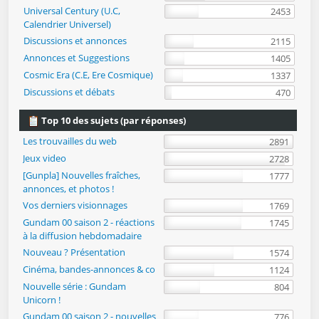
Universal Century (U.C,
2453
Calendrier Universel)
Discussions et annonces
2115
Annonces et Suggestions
1405
Cosmic Era (C.E, Ere Cosmique)
1337
Discussions et débats
470
Top 10 des sujets (par réponses)
Les trouvailles du web
2891
Jeux video
2728
[Gunpla] Nouvelles fraîches,
1777
annonces, et photos !
Vos derniers visionnages
1769
Gundam 00 saison 2 - réactions
1745
à la diffusion hebdomadaire
Nouveau ? Présentation
1574
Cinéma, bandes-annonces & co
1124
Nouvelle série : Gundam
804
Unicorn !
Gundam 00 saison 2 - nouvelles
776