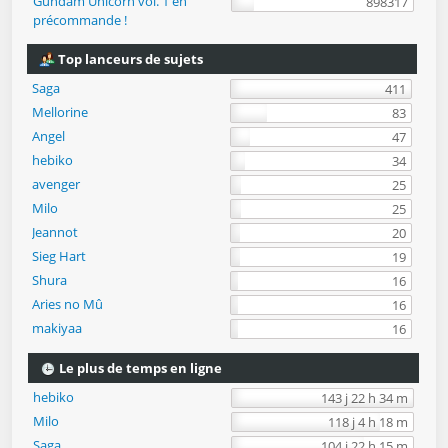
Gundam Unicorn vol. 1 en
898317
précommande !
Top lanceurs de sujets
Saga
411
Mellorine
83
Angel
47
hebiko
34
avenger
25
Milo
25
Jeannot
20
Sieg Hart
19
Shura
16
Aries no Mû
16
makiyaa
16
Le plus de temps en ligne
hebiko
143 j 22 h 34 m
Milo
118 j 4 h 18 m
Saga
104 j 22 h 15 m