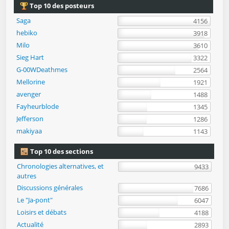
Top 10 des posteurs
Saga
4156
hebiko
3918
Milo
3610
Sieg Hart
3322
G-00WDeathmes
2564
Mellorine
1921
avenger
1488
Fayheurblode
1345
Jefferson
1286
makiyaa
1143
Top 10 des sections
Chronologies alternatives, et
9433
autres
Discussions générales
7686
Le "Ja-pont"
6047
Loisirs et débats
4188
Actualité
2893