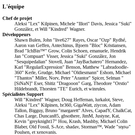
L'équipe
Chef de projet
Aleksi "Lex" Kilpinen, Michele "Illori" Davis, Jessica "Suki"
González, et Will "Kindred" Wagner.
Développeurs
Shawn Bulen, John "live627" Rayes, Oscar "Ozp" Rydhé,
Aaron van Geffen, Antechinus, Bjoern "Bloc" Kristiansen,
Brad "IchBin™" Grow, Colin Schoen, emanuele, Hendrik
Jan "Compuart" Visser, Jessica "Suki" González, Jon
"Sesquipedalian" Stovell, Juan "JayBachatero" Hernandez,
Karl "RegularExpression" Benson, Matthew "Labradoodle-
360" Kerle, Grudge, Michael "Oldiesmann" Eshom, Michael
"Thantos" Miller, Norv, Peter "Arantor" Spicer, Selman "
[SiNaN]" Eser, Shitiz "Dragooon" Garg, Theodore "Orstio"
Hildebrandt, Thorsten "TE" Eurich, et winrules.
Spécialistes Support
Will "Kindred" Wagner, Doug Heffernan, lurkalot, Steve,
Aleksi "Lex" Kilpinen, br360, GigaWatt, ziycon, Adam
Tallon, Bigguy, Bruno "margarett" Alves, CapadY, ChalkCat,
Chas Large, Duncan85, gbsothere, JimM, Justyne, Kat,
Kevin "greyknight17" Hou, Krash, Mashby, Michael Colin
Blaber, Old Fossil, S-Ace, shadav, Storman™, Wade "sησω"
Poulsen, et xenovanis.