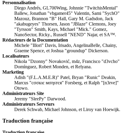
Personnalisation
Diego Andrés, GL700Wing, Johnnie "TwitchisMental"
Ballew, Jonathan "vbgamer45" Valentin, Sami "SychO"
Mazouz, Brannon "B" Hall, Gary M. Gadsdon, Jack
"akabugeyes" Thorsen, Jason "JBlaze" Clemons, Joey
"Tyrsson" Smith, Kays, Michael "Mick." Gomez,
NanoSector, Ricky., Russell "NEND" Najar, et SA™.
Rédacteurs de la Documentation
Michele "Illori" Davis, Irisado, AngelinaBelle, Chainy,
Graeme Spence, et Joshua "groundup" Dickerson.
Localisateurs
Nikola "Dzonny" Novaković, m4z, Francisco "d3vcho"
Domínguez, Robert Monden, et Relyana.
Marketing
Adish "(F.L.A.M.E.R)" Patel, Bryan "Runic" Deakin,
Marcus "cσσкιє мσηѕтєя" Forsberg, et Ralph "[n3rve]"
Otowo.
Administrateurs Site
Jeremy "SleePy" Darwood.
Administrateurs Serveurs
Derek Schwab, Michael Johnson, et Liroy van Hoewijk.
Traduction française
Traduction française