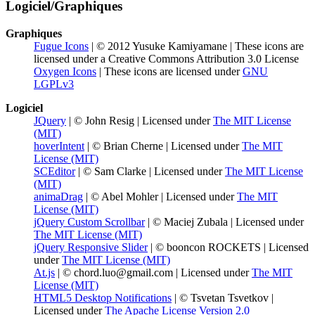
Logiciel/Graphiques
Graphiques
Fugue Icons
| © 2012 Yusuke Kamiyamane | These icons are
licensed under a Creative Commons Attribution 3.0 License
Oxygen Icons
| These icons are licensed under
GNU
LGPLv3
Logiciel
JQuery
| © John Resig | Licensed under
The MIT License
(MIT)
hoverIntent
| © Brian Cherne | Licensed under
The MIT
License (MIT)
SCEditor
| © Sam Clarke | Licensed under
The MIT License
(MIT)
animaDrag
| © Abel Mohler | Licensed under
The MIT
License (MIT)
jQuery Custom Scrollbar
| © Maciej Zubala | Licensed under
The MIT License (MIT)
jQuery Responsive Slider
| © booncon ROCKETS | Licensed
under
The MIT License (MIT)
At.js
| © chord.luo@gmail.com | Licensed under
The MIT
License (MIT)
HTML5 Desktop Notifications
| © Tsvetan Tsvetkov |
Licensed under
The Apache License Version 2.0