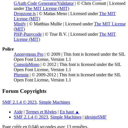
GAuth Code Generator/Validator
| © Chris Cornutt | Licensed
under
The MIT License (MIT)
Dropzone.js
| © Matias Meno | Licensed under
The MIT
License (MIT)
Minify
| © Matthias Mullie | Licensed under
The MIT License
(MIT)
PHP-Punycode
| © True B.V. | Licensed under
The MIT
License (MIT)
Police
Anonymous Pro
| © 2009 | This font is licensed under the SIL
Open Font License, Version 1.1
ConsolaMono
| © 2012 | This font is licensed under the SIL
Open Font License, Version 1.1
Phennig
| © 2009-2012 | This font is licensed under the SIL
Open Font License, Version 1.1
Forum Copyrights
SMF 2.1.4 © 2023
,
Simple Machines
Aide
|
Termes et Règles
|
En haut ▲
SMF 2.1.4 © 2023
,
Simple Machines
|
idesignSMF
Page créée en 0.046 secondes avec 13 requêtes.