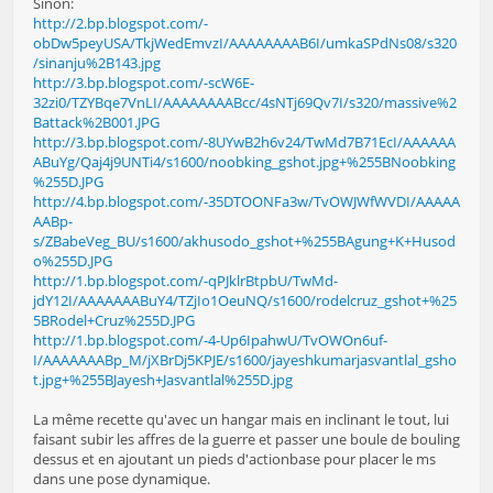
Sinon:
http://2.bp.blogspot.com/-
obDw5peyUSA/TkjWedEmvzI/AAAAAAAAB6I/umkaSPdNs08/s320
/sinanju%2B143.jpg
http://3.bp.blogspot.com/-scW6E-
32zi0/TZYBqe7VnLI/AAAAAAAABcc/4sNTj69Qv7I/s320/massive%2
Battack%2B001.JPG
http://3.bp.blogspot.com/-8UYwB2h6v24/TwMd7B71EcI/AAAAAA
ABuYg/Qaj4j9UNTi4/s1600/noobking_gshot.jpg+%255BNoobking
%255D.JPG
http://4.bp.blogspot.com/-35DTOONFa3w/TvOWJWfWVDI/AAAAA
AABp-
s/ZBabeVeg_BU/s1600/akhusodo_gshot+%255BAgung+K+Husod
o%255D.JPG
http://1.bp.blogspot.com/-qPJklrBtpbU/TwMd-
jdY12I/AAAAAAABuY4/TZjIo1OeuNQ/s1600/rodelcruz_gshot+%25
5BRodel+Cruz%255D.JPG
http://1.bp.blogspot.com/-4-Up6IpahwU/TvOWOn6uf-
I/AAAAAAABp_M/jXBrDj5KPJE/s1600/jayeshkumarjasvantlal_gsho
t.jpg+%255BJayesh+Jasvantlal%255D.jpg
La même recette qu'avec un hangar mais en inclinant le tout, lui
faisant subir les affres de la guerre et passer une boule de bouling
dessus et en ajoutant un pieds d'actionbase pour placer le ms
dans une pose dynamique.