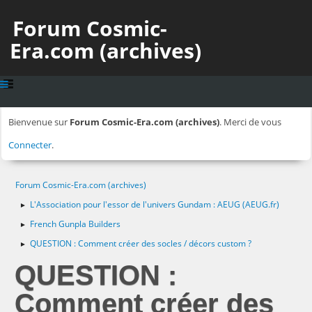
Forum Cosmic-
Era.com (archives)
Bienvenue sur
Forum Cosmic-Era.com (archives)
. Merci de vous
Connecter
.
Forum Cosmic-Era.com (archives)
L'Association pour l'essor de l'univers Gundam : AEUG (AEUG.fr)
►
French Gunpla Builders
►
QUESTION : Comment créer des socles / décors custom ?
►
QUESTION :
Comment créer des