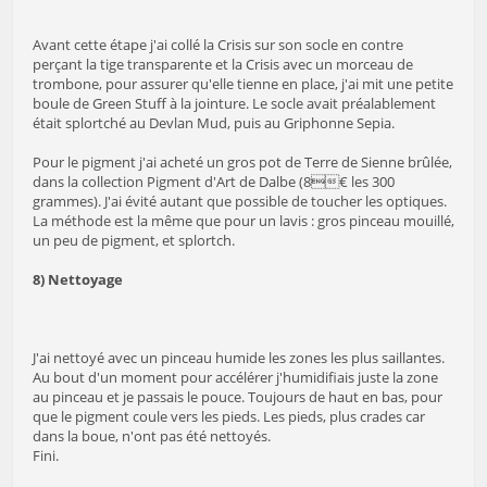
Avant cette étape j'ai collé la Crisis sur son socle en contre
perçant la tige transparente et la Crisis avec un morceau de
trombone, pour assurer qu'elle tienne en place, j'ai mit une petite
boule de Green Stuff à la jointure. Le socle avait préalablement
était splortché au Devlan Mud, puis au Griphonne Sepia.
Pour le pigment j'ai acheté un gros pot de Terre de Sienne brûlée,
dans la collection Pigment d'Art de Dalbe (8€ les 300
grammes). J'ai évité autant que possible de toucher les optiques.
La méthode est la même que pour un lavis : gros pinceau mouillé,
un peu de pigment, et splortch.
8) Nettoyage
J'ai nettoyé avec un pinceau humide les zones les plus saillantes.
Au bout d'un moment pour accélérer j'humidifiais juste la zone
au pinceau et je passais le pouce. Toujours de haut en bas, pour
que le pigment coule vers les pieds. Les pieds, plus crades car
dans la boue, n'ont pas été nettoyés.
Fini.