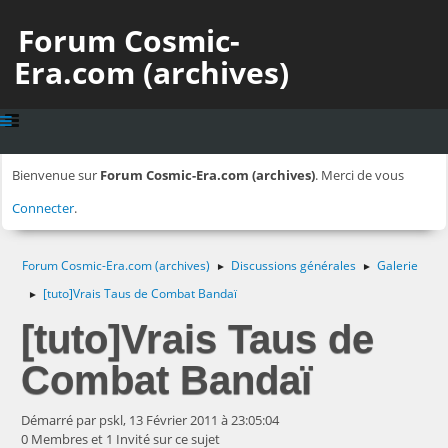
Forum Cosmic-
Era.com (archives)
Bienvenue sur
Forum Cosmic-Era.com (archives)
. Merci de vous
Connecter
.
Forum Cosmic-Era.com (archives)
Discussions générales
Galerie
►
►
[tuto]Vrais Taus de Combat Bandaï
►
[tuto]Vrais Taus de
Combat Bandaï
Démarré par pskl, 13 Février 2011 à 23:05:04
0 Membres et 1 Invité sur ce sujet