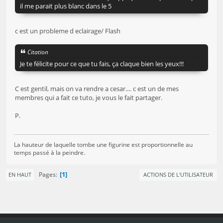
il me parait plus blanc dans le 5
c est un probleme d eclairage/ Flash
Citation
Je te félicite pour ce que tu fais, ça claque bien les yeux!!!
C est gentil, mais on va rendre a cesar.... c est un de mes
membres qui a fait ce tuto, je vous le fait partager.
P.
La hauteur de laquelle tombe une figurine est proportionnelle au
temps passé à la peindre.
1
Pages
EN HAUT
ACTIONS DE L'UTILISATEUR