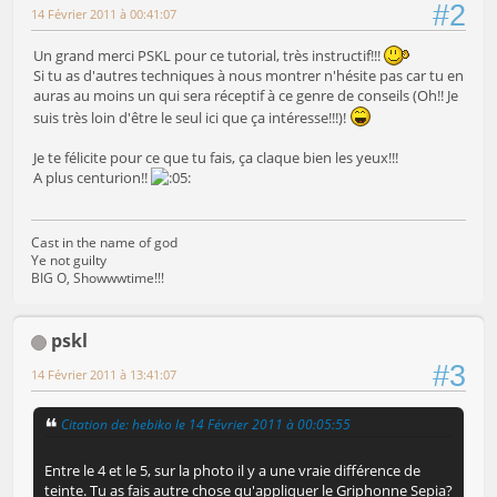
#2
14 Février 2011 à 00:41:07
Un grand merci PSKL pour ce tutorial, très instructif!!!
Si tu as d'autres techniques à nous montrer n'hésite pas car tu en
auras au moins un qui sera réceptif à ce genre de conseils (Oh!! Je
suis très loin d'être le seul ici que ça intéresse!!!)!
Je te félicite pour ce que tu fais, ça claque bien les yeux!!!
A plus centurion!!
Cast in the name of god
Ye not guilty
BIG O, Showwwtime!!!
pskl
#3
14 Février 2011 à 13:41:07
Citation de: hebiko le 14 Février 2011 à 00:05:55
Entre le 4 et le 5, sur la photo il y a une vraie différence de
teinte. Tu as fais autre chose qu'appliquer le Griphonne Sepia?