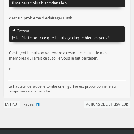
il me parait plus blanc dans le 5
c est un probleme d eclairage/ Flash
Citation
Je te félicite pour ce que tu fais, ça claque bien les yeux!!!
C est gentil, mais on va rendre a cesar.... c est un de mes
membres qui a fait ce tuto, je vous le fait partager.
P.
La hauteur de laquelle tombe une figurine est proportionnelle au
temps passé à la peindre.
1
Pages
EN HAUT
ACTIONS DE L'UTILISATEUR