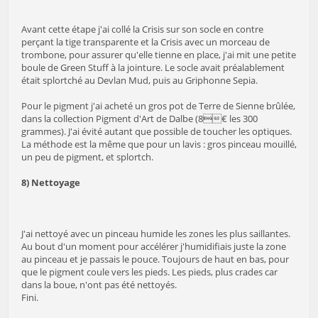
Avant cette étape j'ai collé la Crisis sur son socle en contre
perçant la tige transparente et la Crisis avec un morceau de
trombone, pour assurer qu'elle tienne en place, j'ai mit une petite
boule de Green Stuff à la jointure. Le socle avait préalablement
était splortché au Devlan Mud, puis au Griphonne Sepia.
Pour le pigment j'ai acheté un gros pot de Terre de Sienne brûlée,
dans la collection Pigment d'Art de Dalbe (8€ les 300
grammes). J'ai évité autant que possible de toucher les optiques.
La méthode est la même que pour un lavis : gros pinceau mouillé,
un peu de pigment, et splortch.
8) Nettoyage
J'ai nettoyé avec un pinceau humide les zones les plus saillantes.
Au bout d'un moment pour accélérer j'humidifiais juste la zone
au pinceau et je passais le pouce. Toujours de haut en bas, pour
que le pigment coule vers les pieds. Les pieds, plus crades car
dans la boue, n'ont pas été nettoyés.
Fini.