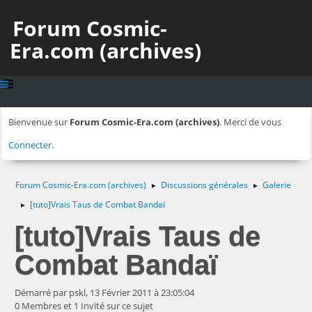
Forum Cosmic-
Era.com (archives)
Bienvenue sur
Forum Cosmic-Era.com (archives)
. Merci de vous
Connecter
.
Forum Cosmic-Era.com (archives)
Discussions générales
Galerie
►
►
[tuto]Vrais Taus de Combat Bandaï
►
[tuto]Vrais Taus de
Combat Bandaï
Démarré par pskl, 13 Février 2011 à 23:05:04
0 Membres et 1 Invité sur ce sujet