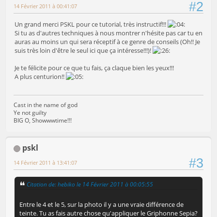
#2
14 Février 2011 à 00:41:07
Un grand merci PSKL pour ce tutorial, très instructif!!!
Si tu as d'autres techniques à nous montrer n'hésite pas car tu en
auras au moins un qui sera réceptif à ce genre de conseils (Oh!! Je
suis très loin d'être le seul ici que ça intéresse!!!)!
Je te félicite pour ce que tu fais, ça claque bien les yeux!!!
A plus centurion!!
Cast in the name of god
Ye not guilty
BIG O, Showwwtime!!!
pskl
#3
14 Février 2011 à 13:41:07
Citation de: hebiko le 14 Février 2011 à 00:05:55
Entre le 4 et le 5, sur la photo il y a une vraie différence de
teinte. Tu as fais autre chose qu'appliquer le Griphonne Sepia?