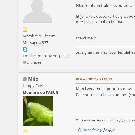
Hier j'etais en train d'ecouter
ca
Et je l'avais decouvert ce groupe e
que j'allais jamais retrouver
Membre du forum
Merci mello
Messages: 337
Les signatures c'est pour les blaire
Emplacement: Montpellier
IP archivée
Milo
19 Avril 2012 à 23:51:52
Happy Feet~
Merci very much pour ces nouvelle
Membre de l'AEUG
Par contre je bite pas un mot (c
"J'adore trop les doubleurs japonnai
« Ô, Hirondelle [...] »
ಥ_ಥ