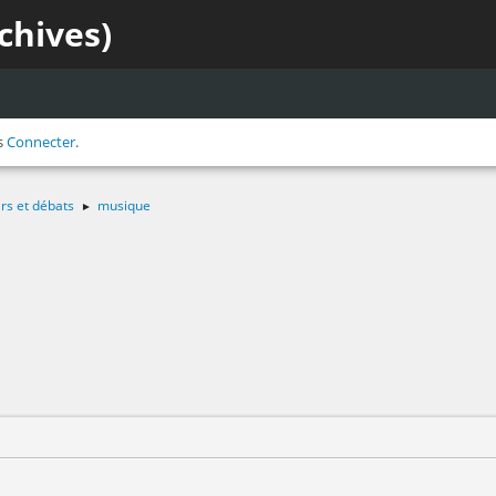
chives)
s
Connecter
.
irs et débats
musique
►