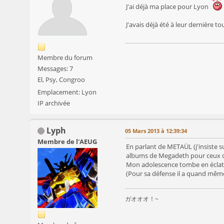
J'ai déjà ma place pour Lyon
J'avais déjà été à leur dernière t
Membre du forum
Messages: 7
El, Psy, Congroo
Emplacement: Lyon
IP archivée
Lyph
05 Mars 2013 à 12:39:34
Membre de l'AEUG
En parlant de METAÜL (j'insiste s
albums de Megadeth pour ceux d
Mon adolescence tombe en éclat .
(Pour sa défense il a quand même
ガオオオ！~