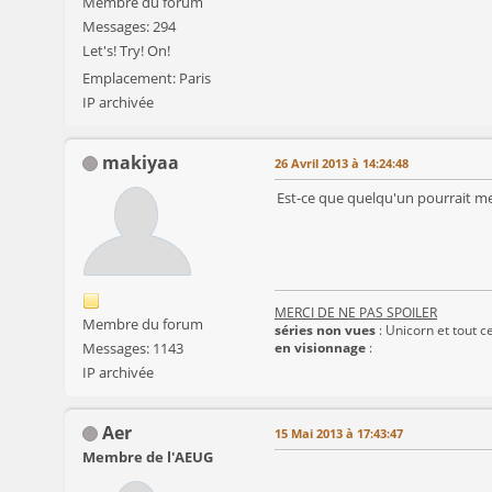
Membre du forum
Messages: 294
Let's! Try! On!
Emplacement: Paris
IP archivée
makiyaa
26 Avril 2013 à 14:24:48
Est-ce que quelqu'un pourrait me d
MERCI DE NE PAS SPOILER
Membre du forum
séries non vues
: Unicorn et tout ce
Messages: 1143
en visionnage
:
IP archivée
Aer
15 Mai 2013 à 17:43:47
Membre de l'AEUG