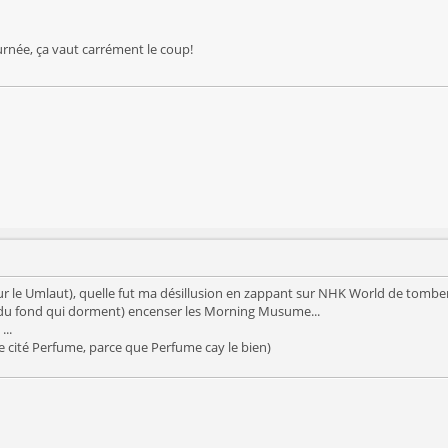
ournée, ça vaut carrément le coup!
ur le Umlaut), quelle fut ma désillusion en zappant sur NHK World de tomber 
u fond qui dorment) encenser les Morning Musume...
..
 cité Perfume, parce que Perfume cay le bien)