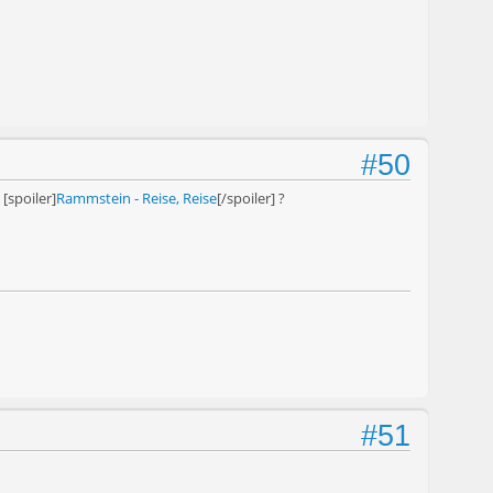
#50
 [spoiler]
Rammstein - Reise, Reise
[/spoiler] ?
#51