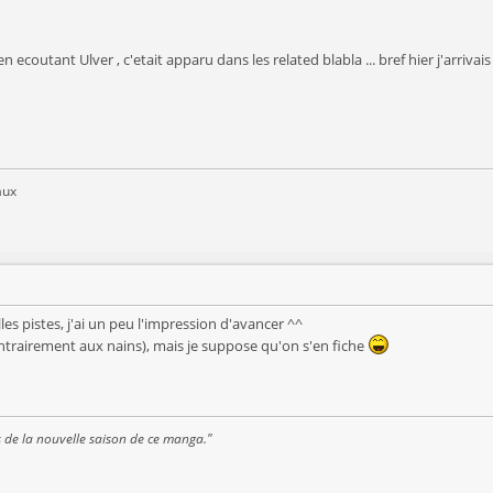
n ecoutant Ulver , c'etait apparu dans les related blabla ... bref hier j'arriva
aux
s pistes, j'ai un peu l'impression d'avancer ^^
ontrairement aux nains), mais je suppose qu'on s'en fiche
s de la nouvelle saison de ce manga."