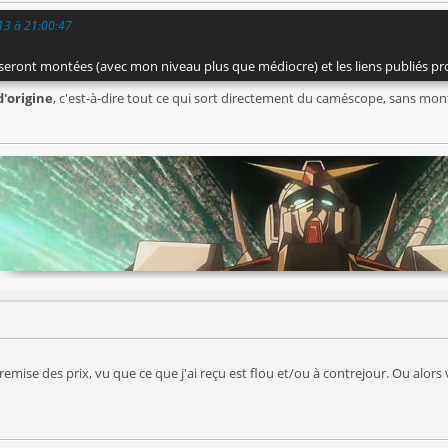
013 à 21:00:47
s seront montées (avec mon niveau plus que médiocre) et les liens publiés p
d'origine
, c'est-à-dire tout ce qui sort directement du caméscope, sans mon
 remise des prix, vu que ce que j'ai reçu est flou et/ou à contrejour. Ou alor