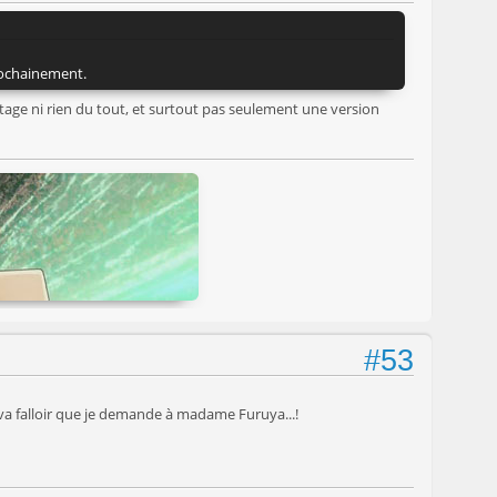
rochainement.
tage ni rien du tout, et surtout pas seulement une version
#53
s va falloir que je demande à madame Furuya...!