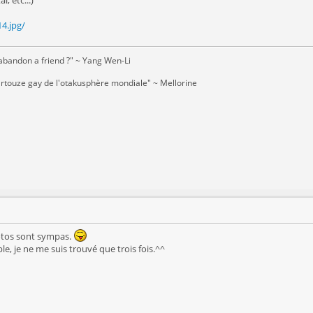
4.jpg/
 abandon a friend ?" ~ Yang Wen-Li
artouze gay de l'otakusphère mondiale" ~ Mellorine
hotos sont sympas.
e, je ne me suis trouvé que trois fois.^^