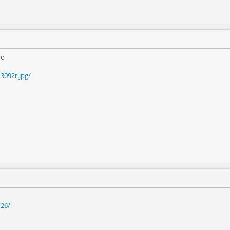
to
3092r.jpg/
126/