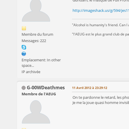
http://imageshack.us/g/594/jes11
"Alcohol is humanity's friend. Can I
Membre du forum
"l'AEUG est le plus grand club de p
Messages: 222
Emplacement: In other
space...
IP archivée
G-00WDeathmes
11 Avril 2012 à 23:29:12
Membre de l'AEUG
On te pardonne le retard, les p
Je me la joue quasi homme invisibl