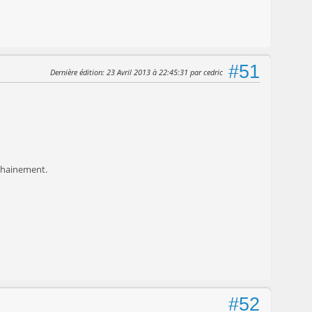
#51
Dernière édition
: 23 Avril 2013 à 22:45:31 par cedric
ochainement.
#52