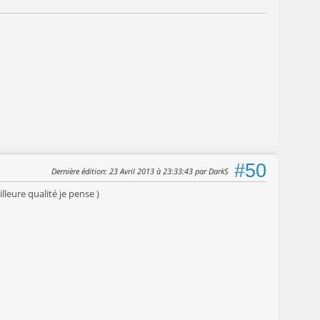
#50
Dernière édition
: 23 Avril 2013 à 23:33:43 par DarkS
illeure qualité je pense )