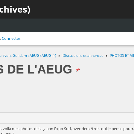
chives)
s
Connecter
.
 l'univers Gundam : AEUG (AEUG.fr)
Discussions et annonces
PHOTOS ET VI
►
►
S DE L'AEUG
 voilà mes photos de la Japan Expo Sud, avec deux/trois qui je pense pourrai
, etc...)