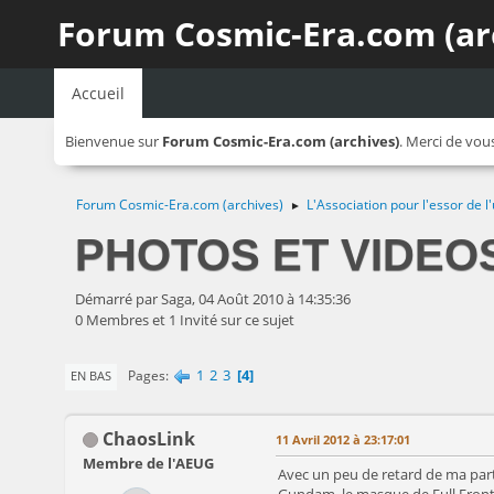
Forum Cosmic-Era.com (ar
Accueil
Bienvenue sur
Forum Cosmic-Era.com (archives)
. Merci de vou
Forum Cosmic-Era.com (archives)
L'Association pour l'essor de
►
PHOTOS ET VIDEO
Démarré par Saga, 04 Août 2010 à 14:35:36
0 Membres et 1 Invité sur ce sujet
1
2
3
4
Pages
EN BAS
ChaosLink
11 Avril 2012 à 23:17:01
Membre de l'AEUG
Avec un peu de retard de ma part,
Gundam, le masque de Full Frontal