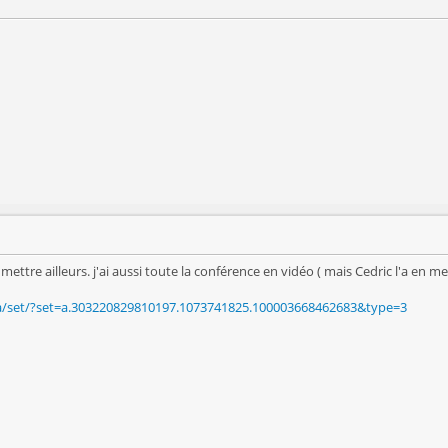
mettre ailleurs. j'ai aussi toute la conférence en vidéo ( mais Cedric l'a en me
/set/?set=a.303220829810197.1073741825.100003668462683&type=3