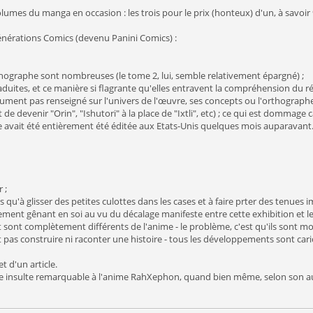
olumes du manga en occasion : les trois pour le prix (honteux) d'un, à savoir 
énérations Comics (devenu Panini Comics) :
rthographe sont nombreuses (le tome 2, lui, semble relativement épargné) ;
aduites, et ce manière si flagrante qu'elles entravent la compréhension du réc
olument pas renseigné sur l'univers de l'œuvre, ses concepts ou l'orthograp
e devenir "Orin", "Ishutori" à la place de "Ixtli", etc) ; ce qui est dommage 
e avait été entièrement été éditée aux Etats-Unis quelques mois auparavant
 ;
 qu'à glisser des petites culottes dans les cases et à faire prter des tenue
èrement gênant en soi au vu du décalage manifeste entre cette exhibition et 
 sont complètement différents de l'anime - le problème, c'est qu'ils sont m
 pas construire ni raconter une histoire - tous les développements sont cari
t d'un article.
une insulte remarquable à l'anime RahXephon, quand bien même, selon son a