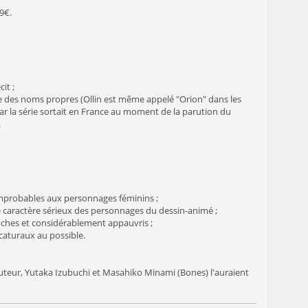
9€.
it ;
he des noms propres (Ollin est même appelé "Orion" dans les
car la série sortait en France au moment de la parution du
.
s improbables aux personnages féminins ;
le caractère sérieux des personnages du dessin-animé ;
oches et considérablement appauvris ;
caturaux au possible.
uteur, Yutaka Izubuchi et Masahiko Minami (Bones) l'auraient