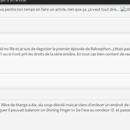
a perdre ton temps en faire un article, rien que ça, ça veut tout dire...
 no life et je suis de deguster le premier épisode de Rahxephon...J'étais pas au
 si il ont prit les droits de la série entière. En tout cas bien content de re
à Rêve de Manga a Aix, du coup désolé mais je viens d'enlever un endroit de re
rguer il pouvait balancer un Shining Finger In Da Face au vendeur :D et passe