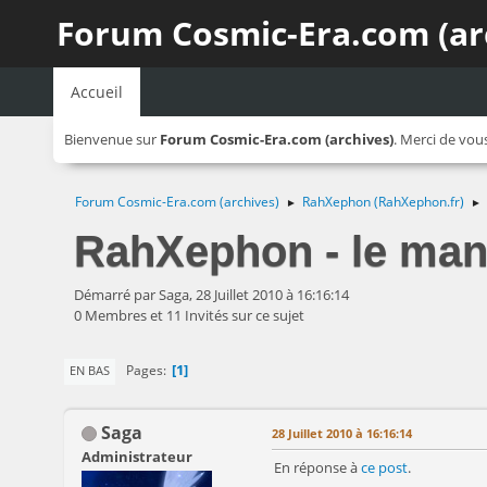
Forum Cosmic-Era.com (ar
Accueil
Bienvenue sur
Forum Cosmic-Era.com (archives)
. Merci de vou
Forum Cosmic-Era.com (archives)
RahXephon (RahXephon.fr)
►
►
RahXephon - le ma
Démarré par Saga, 28 Juillet 2010 à 16:16:14
0 Membres et 11 Invités sur ce sujet
1
Pages
EN BAS
Saga
28 Juillet 2010 à 16:16:14
Administrateur
En réponse à
ce post
.