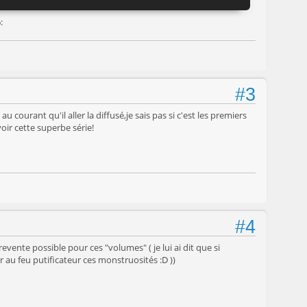
#3
 courant qu'il aller la diffusé,je sais pas si c'est les premiers
voir cette superbe série!
#4
vente possible pour ces "volumes" ( je lui ai dit que si
r au feu putificateur ces monstruosités :D ))