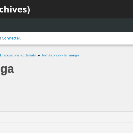
chives)
s
Connecter
.
Discussions et débats
RahXephon - le manga
►
nga