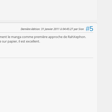
#5
Dernière édition
: 31 Janvier 2011 à 04:45:27 par Sion
lle fortement le manga comme première approche de RahXephon.
ur papier, il est excellent.