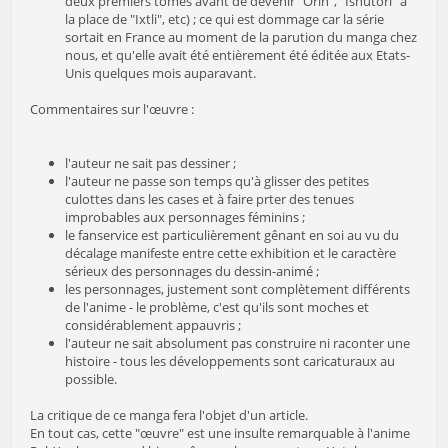
deux premiers tomes avant de devenir "Orin", "Ishutori" à
la place de "Ixtli", etc) ; ce qui est dommage car la série
sortait en France au moment de la parution du manga chez
nous, et qu'elle avait été entièrement été éditée aux Etats-
Unis quelques mois auparavant.
Commentaires sur l'œuvre :
l'auteur ne sait pas dessiner ;
l'auteur ne passe son temps qu'à glisser des petites
culottes dans les cases et à faire prter des tenues
improbables aux personnages féminins ;
le fanservice est particulièrement gênant en soi au vu du
décalage manifeste entre cette exhibition et le caractère
sérieux des personnages du dessin-animé ;
les personnages, justement sont complètement différents
de l'anime - le problème, c'est qu'ils sont moches et
considérablement appauvris ;
l'auteur ne sait absolument pas construire ni raconter une
histoire - tous les développements sont caricaturaux au
possible.
La critique de ce manga fera l'objet d'un article.
En tout cas, cette "œuvre" est une insulte remarquable à l'anime