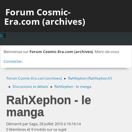
Forum Cosmic-
Era.com (archives)
Bienvenue sur
Forum Cosmic-Era.com (archives)
. Merci de vous
Connecter
.
Forum Cosmic-Era.com (archives)
RahXephon (RahXephon.fr)
►
Discussions et débats
RahXephon - le manga
►
►
RahXephon - le
manga
Démarré par Saga, 28 Juillet 2010 à 16:16:14
0 Membres et 9 Invités sur ce sujet